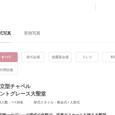
式写真
実例写真
すべて
挙式会場
披露宴会場
ドレス
料
付帯設備
立型チャペル
ントグレース大聖堂
容人数：
〜
130
名
挙式スタイル：
教会式
/
人前式
浜唯一のゴシック様式の外観で、圧巻のスケールを誇る大聖堂