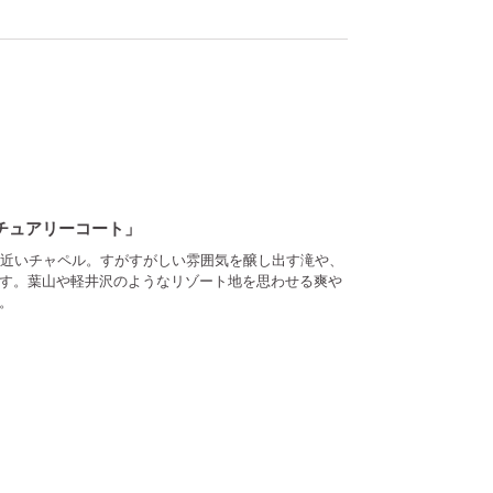
チュアリーコート」
番近いチャペル。すがすがしい雰囲気を醸し出す滝や、
す。葉山や軽井沢のようなリゾート地を思わせる爽や
。