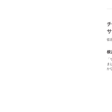
チ
サ
収
横
「
ま
か