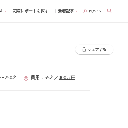
す
花嫁レポートを探す
新着記事
ログイン
シェアする
〜250名
費用
55
名
／
400
万円