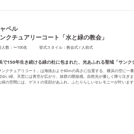
ャペル
ンクチュアリーコート「水と緑の教会」
容人数：
〜
100
名
挙式スタイル：
教会式
/
人前式
浜で150年生き続ける緑の杜に包まれた、光あふれる聖域「サンク
サンクチュアリコート」は海抜およそ60ｍの高さに位置する、横浜の空に一
ばゆい緑、天窓には青空が広がり、抜群の開放感。自然光が優しく降り注ぎま
な緑の空間には、ゲストの笑顔があふれ、ふたりらしいセレモニーが叶います