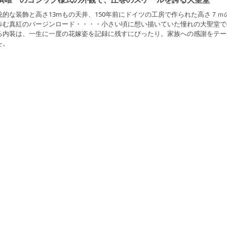
統的な装飾と高さ13mもの天井、150年前にドイツの工房で作られた高さ７
歩む真紅のバージンロード・・・・小さい頃に想い描いていた憧れの大聖堂で
る内装は、一生に一度の花嫁姿を記録に残すにぴったり。家族への感謝をテー
を。