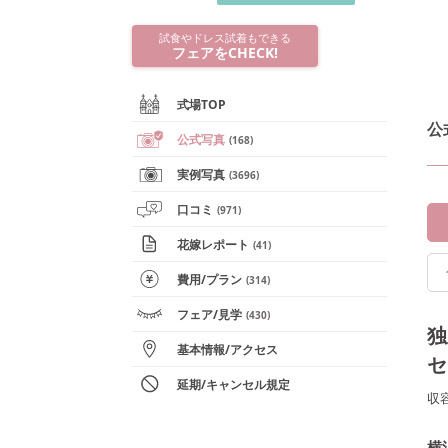
試食やドレス試着もできる
フェアをCHECK!
式場TOP
公
公式写真
(
168
)
実例写真
(
3696
)
口コミ
(
971
)
花嫁レポート
(
41
)
費用/
プラン
(
314
)
フェア
/見学
(
430
)
独
基本情報
/
アクセス
セ
延期/キャンセル規定
収
横