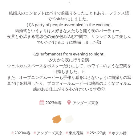
．
結婚式のコンセプトはパリで前撮りをしたこともあり、フランス語
で”Soirée”にしました。
(1)A party of people assembled in the evening.
結婚式というよりは大好きな人たちと開く夜のパーティー。
夜景と心温まる電球色の光が包み込む空間で、リラックスして楽しん
でいただけるように準備しました🥰
(2)Perfomances from evening to night.
-夕方から夜に行う公演-
ウェルカムスペースをポスターだけにして、ホワイエのような空間を
目指しました。✨
また、オープニングムービーも手作り感を出さないように前撮りの写
真だけを利用したり、プロフィールムービーは映画のようなフィルム
感のある仕上がりを心がけています😌🤍
2023年
春
アンダーズ東京
2023年
春
アンダーズ東京
東京
花嫁
25〜27
歳
ホテル婚