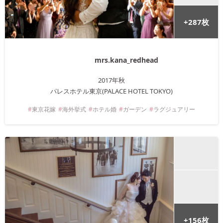
+
287
枚
mrs.kana_redhead
2017年
秋
パレスホテル東京(PALACE HOTEL TOKYO)
東京
花嫁
海外挙式
ホテル婚
ガーデン
ラグジュアリー
+
156
枚