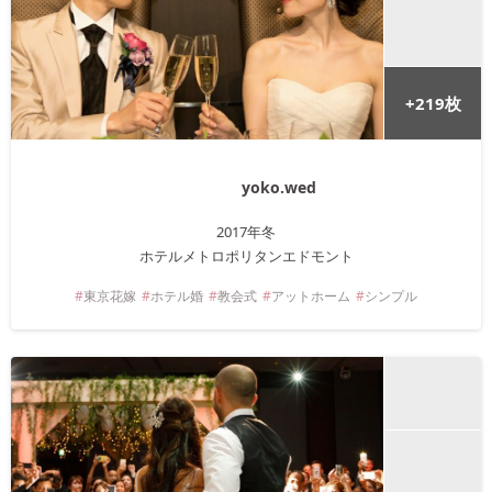
+
219
枚
yoko.wed
2017年
冬
ホテルメトロポリタンエドモント
東京
花嫁
ホテル婚
教会式
アットホーム
シンプル