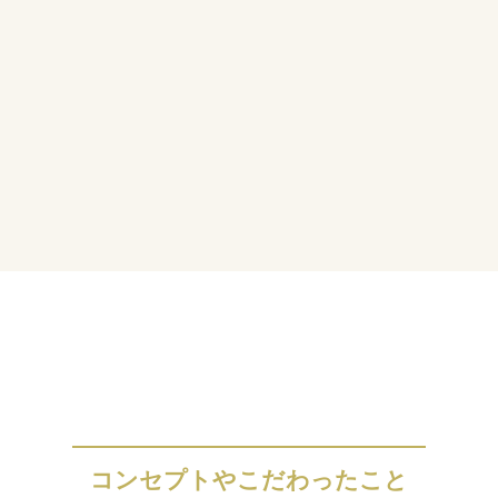
ィンホテル東京
50人未満
楓
コンセプトやこだわったこと