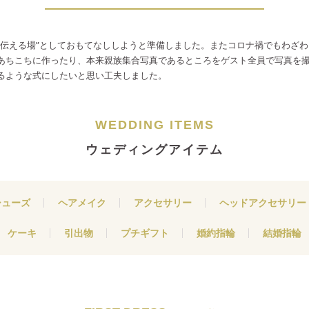
を伝える場”としておもてなししようと準備しました。またコロナ禍でもわざ
あちこちに作ったり、本来親族集合写真であるところをゲスト全員で写真を
るような式にしたいと思い工夫しました。
WEDDING ITEMS
ウェディングアイテム
シューズ
ヘアメイク
アクセサリー
ヘッドアクセサリー
ケーキ
引出物
プチギフト
婚約指輪
結婚指輪