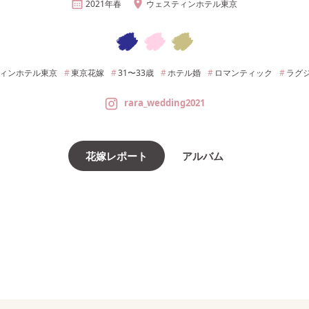
2021年
春
ウェスティンホテル東京
ィンホテル東京
東京
花嫁
31〜33
歳
ホテル婚
ロマンティック
ラグ
rara_wedding2021
花嫁レポート
アルバム