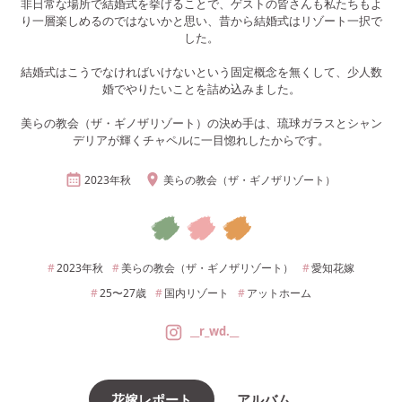
非日常な場所で結婚式を挙げることで、ゲストの皆さんも私たちもよ
り一層楽しめるのではないかと思い、昔から結婚式はリゾート一択で
した。
結婚式はこうでなければいけないという固定概念を無くして、少人数
婚でやりたいことを詰め込みました。
美らの教会（ザ・ギノザリゾート）の決め手は、琉球ガラスとシャン
デリアが輝くチャペルに一目惚れしたからです。
2023年
秋
美らの教会（ザ・ギノザリゾート）
2023年
秋
美らの教会（ザ・ギノザリゾート）
愛知
花嫁
25〜27
歳
国内リゾート
アットホーム
__r_wd.__
花嫁レポート
アルバム