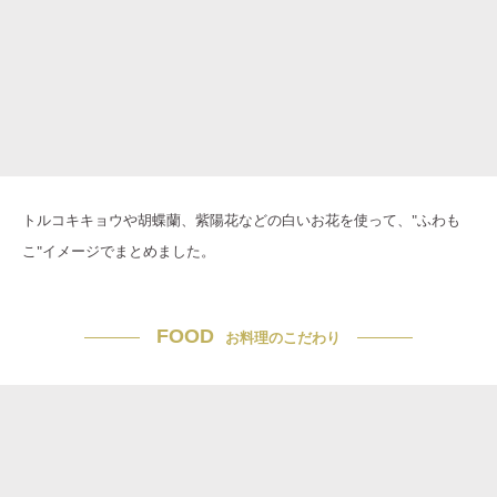
トルコキキョウや胡蝶蘭、紫陽花などの白いお花を使って、"ふわも
こ"イメージでまとめました。
FOOD
お料理のこだわり