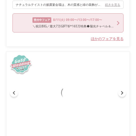
ナチュラルテイストの披露宴会場は、木の質感と緑の装飾がとても美しく、グリーンのカラードレスとも雰囲気がぴったり合っていました。どの写真を見返しても統一感があり、どこを切り取っても映える空間でした！
続きを見る
8/11
(火)
09:00〜/13:00〜/17:00〜
受付中フェア
＼祝日BIG／最大7万GIFT等*165万特典◆陽光チャペル＆花嫁体験
ほかのフェアを見る