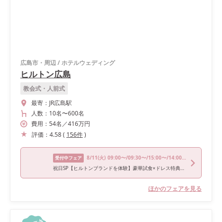
広島市・周辺
/
ホテルウェディング
ヒルトン広島
教会式・人前式
最寄：
JR広島駅
人数：
10名
〜
600名
費用：
54
名
／
416
万円
評価：
4.58
(
156
件
)
8/11
(火)
09:00〜/09:30〜/15:00〜/14:00〜
受付中フェア
祝日SP【ヒルトンブランドを体験】豪華試食×ドレス特典付き
ほかのフェアを見る