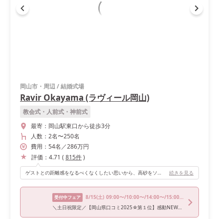
岡山市・周辺
/
結婚式場
Ravir Okayama (ラヴィール岡山)
教会式・人前式・神前式
最寄：
岡山駅東口から徒歩3分
人数：
2名
〜
250名
費用：
54
名
／
286
万円
評価：
4.71
(
815
件
)
ゲストとの距離感をなるべくなくしたい思いから、高砂をソファ席にしテーブルをなくしました！ 白雪姫がテーマだった為、全体を森っぽくしてりんごに見立てて、各テーブルにアクアバルーンの中に赤いバルーンを入れて浮かせていました。
続きを見る
8/15
(土)
09:00〜/10:00〜/14:00〜/15:00〜/16:00〜
受付中フェア
＼土日祝限定／【岡山県口コミ2025☆第１位】感動NEW挙式体験×3万試食館内ツアー