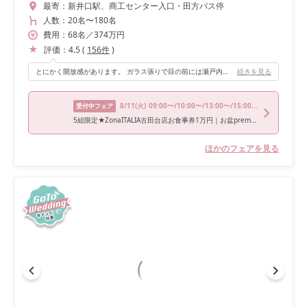
最寄：
新井口駅、商工センター入口・田方バス停
人数：
20名
〜
180名
費用：
68
名
／
374
万円
評価：
4.5
(
156
件
)
とにかく開放感があります。 ガラス張りで目の前には瀬戸内海が一望でき、会場によってはプールもついています。スクリーンがとても大きく迫力があります。
続きを見る
8/11
(火)
09:00〜/10:00〜/13:00〜/15:00〜/17:00〜
受付中フェア
5組限定★ZonaITALIA古田台店お食事券1万円｜お盆premium瀬戸内の絶景W｜黒毛和牛6品試食＆160万優待*ギフト1万
ほかのフェアを見る