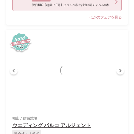
祝日BIG【超得140万】フランベ和牛試食×新チャペル×木漏れ日のガーデン
ほかのフェアを見る
福山
/
結婚式場
ウエディング パルコ アルジェント
教会式・人前式