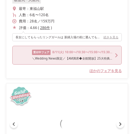
最寄：
東福山駅
人数：
6名
〜
120名
費用：
28
名
／
159
万円
評価：
4.66
(
286
件
)
長女にしてもらったリングガールは 新婦入場の前に運んでもらうのではなく 新郎新婦が揃ってから運んでもらえばよかったな〜 という後悔から－1 に。
続きを見る
8/11
(火)
10:00〜/10:30〜/15:00〜/15:30〜
受付中フェア
＼Wedding News限定／【AM満席◆全館開放】25大特典×和牛いくら堪能*感動チャペル
ほかのフェアを見る