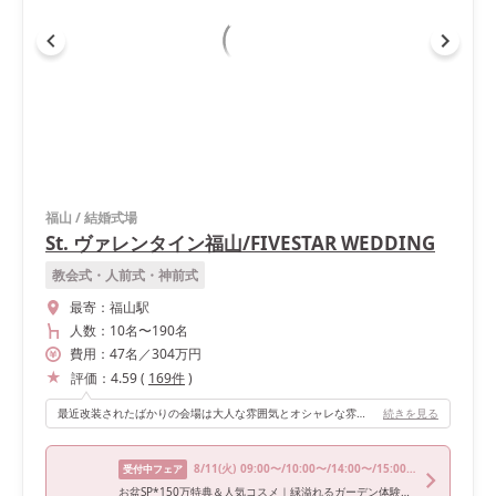
福山
/
結婚式場
St. ヴァレンタイン福山/FIVESTAR WEDDING
教会式・人前式・神前式
最寄：
福山駅
人数：
10名
〜
190名
費用：
47
名
／
304
万円
評価：
4.59
(
169
件
)
最近改装されたばかりの会場は大人な雰囲気とオシャレな雰囲気でとても良かったです！ 他の会場も見せてもらいましたが、どの会場も良かったので、人数に合わせて選べるのも楽しいですよ！
続きを見る
8/11
(火)
09:00〜/10:00〜/14:00〜/15:00〜/16:00〜
受付中フェア
お盆SP*150万特典＆人気コスメ｜緑溢れるガーデン体験＆和牛試食