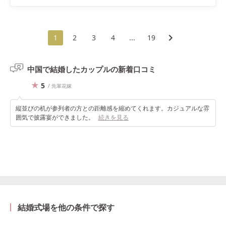
1
2
3
4
...
19
中国で結婚したカップルの
新着口コミ
5
/ 先輩花嫁
縦並びの机が参列者の方との距離感を縮めてくれます。カジュアルな雰
囲気で披露宴ができました。
続きを見る
結婚式場を他の条件で探す