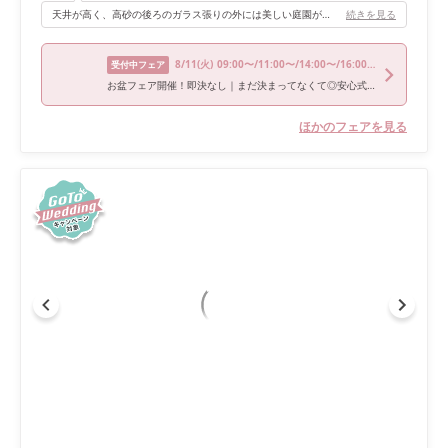
天井が高く、高砂の後ろのガラス張りの外には美しい庭園が広がり、ナチュラルな雰囲気と開放感が魅力的です。 2階から入場や、庭園から再入場など入退場口も複数箇所から選択することができ、ゲストの方にも楽しんでいただける演出ができたのも良かったです。 夕方からの式の場合は、再入場の際に庭園にキャンドルを置いて、そこから入場することもでき、ロマンチックな雰囲気で行うことができます。
続きを見る
8/11
(火)
09:00〜/11:00〜/14:00〜/16:00〜/18:00〜
受付中フェア
お盆フェア開催！即決なし｜まだ決まってなくて◎安心式場相談会
ほかのフェアを見る