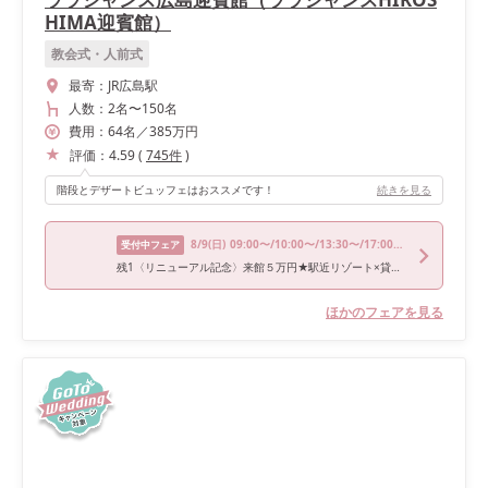
HIMA迎賓館）
教会式・人前式
最寄：
JR広島駅
人数：
2名
〜
150名
費用：
64
名
／
385
万円
評価：
4.59
(
745
件
)
階段とデザートビュッフェはおススメです！
続きを見る
8/9
(日)
09:00〜/10:00〜/13:30〜/17:00〜/18:00〜
受付中フェア
残1〈リニューアル記念〉来館５万円★駅近リゾート×貸切邸宅
ほかのフェアを見る