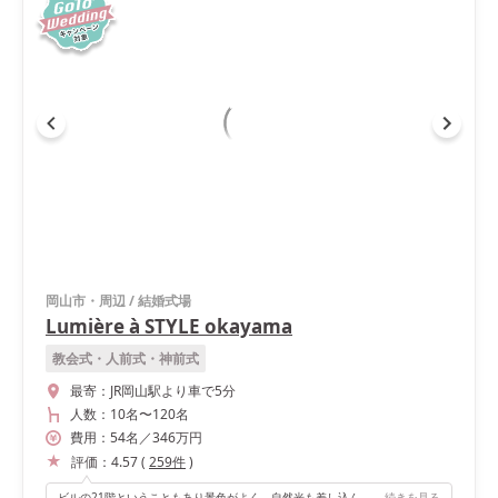
岡山市・周辺
/
結婚式場
Lumière à STYLE okayama
教会式・人前式・神前式
最寄：
JR岡山駅より車で5分
人数：
10名
〜
120名
費用：
54
名
／
346
万円
評価：
4.57
(
259
件
)
ビルの21階ということもあり景色がよく、自然光も差し込んでとてもよかったです！
続きを見る