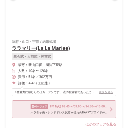
防府・山口・宇部
/
結婚式場
ララマリー(La La Mariee)
教会式・人前式・神前式
最寄：
新山口駅、周防下郷駅
人数：
10名
〜
120名
費用：
51
名
／
302
万円
評価：
4.48
(
116
件
)
1番魅力に感じたのはガーデンです。 夜の披露宴であったことから、ライトアップしたガーデンの上からの再入場は、すごくロマンチックで素敵でした。再入場後はガーデンでケーキ入刀やファーストバイト、スイーツビュッフェを行いました。
続きを見る
8/11
(火)
08:45〜/09:00〜/14:30〜/15:00〜/17:30〜
受付中フェア
ハラダヤ発トレンドドレス試着☆憧れのHAPPYブライド体感フェア
ほかのフェアを見る