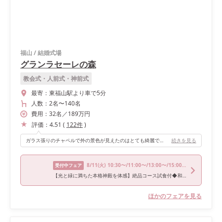
福山
/
結婚式場
グランラセーレの森
教会式・人前式・神前式
最寄：
東福山駅より車で5分
人数：
2名
〜
140名
費用：
32
名
／
189
万円
評価：
4.51
(
122
件
)
ガラス張りのチャペルで外の景色が見えたのはとても綺麗でした。 人前式にすることで、常にみなさんに顔を見せることができたので、それもよかったです！
続きを見る
8/11
(火)
10:30〜/11:00〜/13:00〜/15:00〜/16:00〜
受付中フェア
【光と緑に満ちた本格神殿を体感】絶品コース試食付◆和婚フェア
ほかのフェアを見る