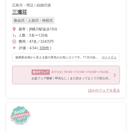
広島市・周辺
/
結婚式場
三瀧荘
教会式・人前式・神前式
最寄：
JR横川駅徒歩10分
人数：
5名
〜
120名
費用：
47
名
／
324
万円
評価：
4.54
(
339
件
)
披露宴会場から見える庭の景色がお気に入りです。11月の結婚式だったこともあり紅葉が始まっていたため、より素敵だと思いました。 和モダンな床もお気に入りです。床のデザインが特徴的なので、装花がシンプルでも華やかな会場になると思います。
続きを見る
8/11
(火)
10:00〜/12:00〜/14:00〜/16:00〜/18:00〜
受付中フェア
お盆フェア開催！即決なし｜まだ決まってなくて◎安心式場相談会
ほかのフェアを見る