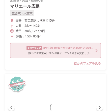
広島市・周辺
/
結婚式場
マリエール広島
教会式・人前式
最寄：
西広島駅より車で15分
人数：
2名
〜
140名
費用：
50
名
／
257
万円
評価：
4.53
(
85
件
)
8/11
(火)
10:00〜/11:00〜/13:00〜/15:00〜/16:00〜
受付中フェア
【憧れの大聖堂W】2027年春オープン！絶景＆貸切リゾート体験♪
ほかのフェアを見る