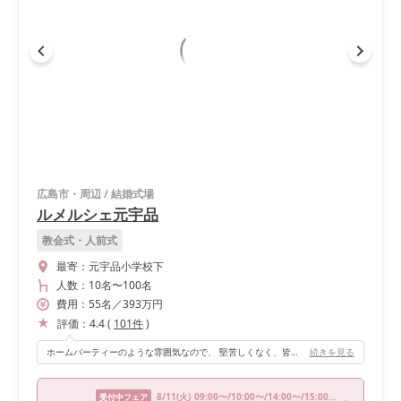
広島市・周辺
/
結婚式場
ルメルシェ元宇品
教会式・人前式
最寄：
元宇品小学校下
人数：
10名
〜
100名
費用：
55
名
／
393
万円
評価：
4.4
(
101
件
)
ホームパーティーのような雰囲気なので、 堅苦しくなく、皆が楽しめる会場だと思います。
続きを見る
8/11
(火)
09:00〜/10:00〜/14:00〜/15:00〜/16:00〜
受付中フェア