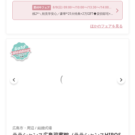
8/9
(日)
09:00〜/10:00〜/13:30〜/14:00〜/17:00〜
受付中フェア
残2*＼初見学安心／豪華*25大特典×2万GIFT◆貸切邸宅×とろける和牛試食
ほかのフェアを見る
広島市・周辺
/
結婚式場
ララシャンス広島迎賓館（ララシャンスHIROS