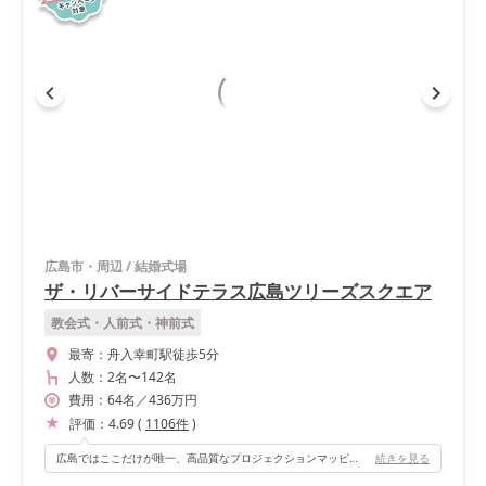
広島市・周辺
/
結婚式場
ザ・リバーサイドテラス広島ツリーズスクエア
教会式・人前式・神前式
最寄：
舟入幸町駅徒歩5分
人数：
2名
〜
142名
費用：
64
名
／
436
万円
評価：
4.69
(
1106
件
)
広島ではここだけが唯一、高品質なプロジェクションマッピングを実現できます！ また、高砂やゲストテーブルを、すべて自分好みに装飾できるところもポイントです。
続きを見る