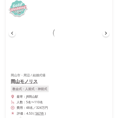
岡山市・周辺
/
結婚式場
岡山モノリス
教会式・人前式・神前式
最寄：
JR岡山駅
人数：
5名
〜
110名
費用：
48
名
／
324
万円
評価：
4.53
(
567
件
)