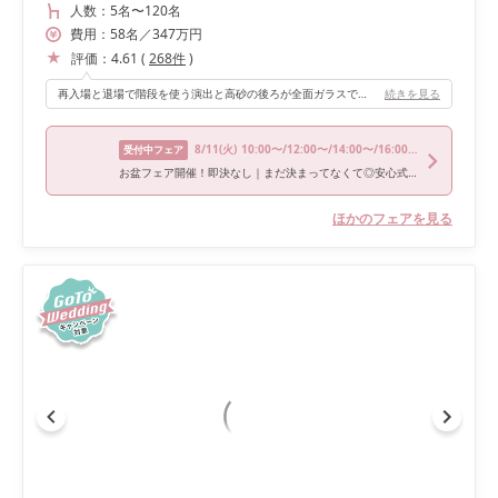
人数：
5名
〜
120名
費用：
58
名
／
347
万円
評価：
4.61
(
268
件
)
再入場と退場で階段を使う演出と高砂の後ろが全面ガラスで噴水が上がる演出ができます。
続きを見る
8/11
(火)
10:00〜/12:00〜/14:00〜/16:00〜/18:30〜
受付中フェア
お盆フェア開催！即決なし｜まだ決まってなくて◎安心式場相談会
ほかのフェアを見る