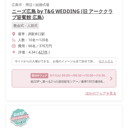
広島市・周辺
/
結婚式場
ニーズ広島 by T&G WEDDING (旧 アーククラ
ブ迎賓館 広島)
教会式・人前式
最寄：
JR新井口駅
人数：
10名
〜
120名
費用：
66
名
／
376
万円
評価：
4.34
(
427
件
)
サイドからの入場ができる。 お花のイメージも全て自分で決めれるので、 友達にも私らしい会場だったと褒められました。
続きを見る
8/11
(火)
09:00〜/09:30〜/10:00〜/14:30〜/15:00〜
受付中フェア
祝日SP＼選べる2つの貸切邸宅ツアー／豪華150万優待&和牛2万試食
ほかのフェアを見る