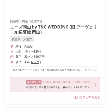
岡山市・周辺
/
結婚式場
ニーズ岡山 by T&G WEDDING (旧 アーヴェリ
ール迎賓館 岡山)
教会式・人前式
最寄：
岡山駅
人数：
10名
〜
120名
費用：
53
名
／
359
万円
評価：
4.4
(
692
件
)
大きな窓とグリーンウォールで開放感のある大人可愛い披露宴会場です。入場は、メイン扉、ガーデン、階段の3つから選べるので様々な登場ができて楽しめました！ 大きなプールの付いたガーデンを自由に使えるところが気に入っています。そして、暗くなると素敵にライトアップされるので、午後からの挙式がかなりオススメです♩ 私たちは外が明るい時間にブーケトスやゴムパッチンなどの演出を行い、ライトアップした後はフォトタイムや後撮りに使用しました。
続きを見る
8/11
(火)
09:00〜/09:30〜/10:00〜/14:30〜/18:00〜
受付中フェア
祝日限定【10大特典&ギフト付】森のチャペル&ガーデン体験◆黒毛和牛*試食
ほかのフェアを見る