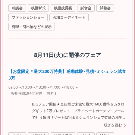
相談会
模擬挙式
模擬披露宴
試食会
試着会
ファッションショー
会場コーディネート
料理・引出物などの展示
8月11日(火)
に開催のフェア
【お盆限定＊最大200万特典】感動体験×見積×ミシュラン試食
3万
09:00〜/10:00〜/13:30〜/17:00〜/18:00〜
[ 所要時間:
3時間程度
]
[ 無料 ]
BIGフェア開催★全組様ご来館で最大160万優待＆カタロ
グギフト2万プレゼント！プライベートガーデン・プール
で叶う貸切リゾート邸宅＆ミシュランシェフ監修の和牛オ
マール3万贅沢試食体験♪
続きを読む