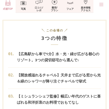
口コミ/
費用/
基本情報
式場TOP
写真
フェア
レポ
プラン
アクセス
この会場の
3つの特徴
0
1
.
【広島駅から車で1分】水・光・緑が広がる都心の
リゾート。3つの貸切邸宅から選んで♪
0
2
.
【開放感溢れるチャペル】天井まで広がる窓から光
＆緑のシャワーが降り注ぐチャペルで挙式
0
3
.
【ミシュランシェフ監修】幅広い年代のゲストに喜
ばれる和洋折衷のお料理でおもてなし