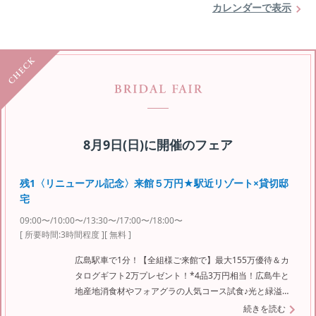
カレンダーで表示
8月9日(日)
に開催のフェア
残1〈リニューアル記念〉来館５万円★駅近リゾート×貸切邸
宅
09:00〜/10:00〜/13:30〜/17:00〜/18:00〜
[ 所要時間:
3時間程度
]
[ 無料 ]
広島駅車で1分！【全組様ご来館で】最大155万優待＆カ
タログギフト2万プレゼント！*4品3万円相当！広島牛と
地産地消食材やフォアグラの人気コース試食♪光と緑溢れ
るチャペル＆リゾート邸宅を体感！
続きを読む