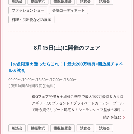
相談会
模擬挙式
模擬披露宴
試食会
試着会
ファッションショー
会場コーディネート
料理・引出物などの展示
8月15日(土)
に開催のフェア
【お盆限定★迷ったらこれ！】最大200万特典×開放感チャペ
ル＆試食
09:00〜/10:00〜/13:30〜/17:00〜/18:00〜
[ 所要時間:
3時間程度
]
[ 無料 ]
BIGフェア開催★全組様ご来館で最大160万優待＆カタロ
グギフト2万プレゼント！プライベートガーデン・プール
で叶う貸切リゾート邸宅＆ミシュランシェフ監修の和牛オ
マール3万贅沢試食体験♪
続きを読む
相談会
模擬挙式
模擬披露宴
試食会
試着会