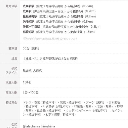
最寄り駅
広島駅
駅
（
広電１号線(宇品線)
）
から
徒歩
8
分
（
0.7
km）
広島
駅
（
JR山陽本線(三原～岩国)
）
から
徒歩
8
分
（
0.7
km）
猿猴橋町
駅
（
広電１号線(宇品線)
）
から
徒歩
8
分
（
0.7
km）
的場町
駅
（
広電１号線(宇品線)
）
から
徒歩
9
分
（
0.8
km）
段原一丁目
駅
（
広電５号線(皆実線)
）
から
徒歩
10
分
（
0.8
km）
稲荷町
駅
（
広電１号線(宇品線)
）
から
徒歩
16
分
（
1.3
km）
※Google Mapから自動的に駅距離を計算しています
駐車場
50台（無料）
送迎
【送迎バス】片道1時間以内は2台まで無料
挙式
教会式
人前式
スタイル
収容人数
150
名
着席人数
2名
〜
150名
持込料金
ドレス・衣装（持込不可）・装花（持込不可）・ブーケ（無料）・引き出物
（持込不可）・引き菓子（持込不可）・印刷物（無料）・音源（無料）・DVD
（無料）・飲み物（持込不可）・ウェディングケーキ（持込不可）・カメラマ
ン（持込不可）・ビデオ撮影（持込不可）
公式
@
lalachance_hiroshima