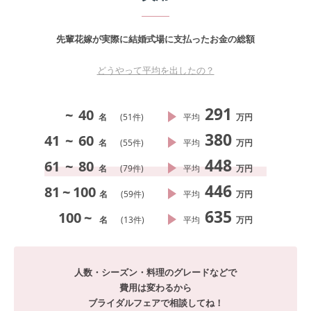
先輩花嫁が実際に結婚式場に支払ったお金の総額
どうやって平均を出したの？
291
~
40
名
(
51
件)
平均
万円
380
41
~
60
名
(
55
件)
平均
万円
448
61
~
80
名
(
79
件)
平均
万円
446
81
~
100
名
(
59
件)
平均
万円
635
100
~
名
(
13
件)
平均
万円
人数・シーズン・料理のグレードなどで
費用は変わるから
ブライダルフェアで相談してね！