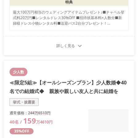
特典
最大100万円相当のウェディングアイテムプレゼント♪■チャペル挙
式料20万円■レンタルドレス30%OFF ■招待状基本料×人数分■新
婦様ドレス小物レンタル料■送迎バス2台分プレゼント！

※「花嫁割」には適用条件がございます。掲載している「花嫁割」
の特典は一部です。キャンペーンによって特典内容が変わりますの
で、詳しい「花嫁割」はスタッフまでお尋ねください。
詳しく見る
少人数
≪限定5組≫【オールシーズンプラン】少人数婚◆40
名での結婚式◆ 親族や親しい友人と共に結婚を
挙式・披露宴
通常価格：
244万
6510
円
159
40
名 /
万
4610
円
35
%OFF