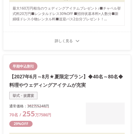
最大160万円相当のウェディングアイテムプレゼント♪■チャペル挙
式料20万円■レンタルドレス30%OFF ■招待状基本料×人数分■新
婦様ドレス小物レンタル料■送迎バス2台分プレゼント！

※「花嫁割」には適用条件がございます。掲載している「花嫁割」
の特典は一部です。キャンペーンによって特典内容が変わりますの
で、詳しい「花嫁割」はスタッフまでお尋ねください。
詳しく見る
早期申込割引
【2027年6月～8月★夏限定プラン】◆40名～80名◆
料理やウェディングアイテムが充実
挙式・披露宴
通常価格：
362万
5248
円
255
70
名 /
万
7586
円
29
%OFF