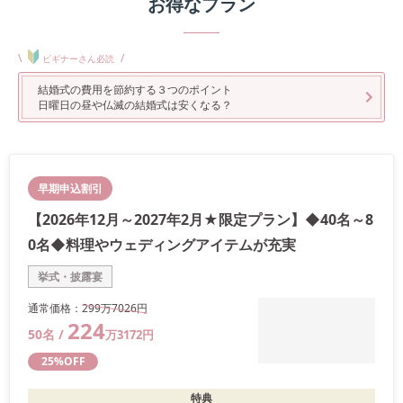
お得なプラン
\
/
ビギナーさん必読
結婚式の費用を節約する３つのポイント
日曜日の昼や仏滅の結婚式は安くなる？
早期申込割引
【2026年12月～2027年2月★限定プラン】◆40名～8
0名◆料理やウェディングアイテムが充実
挙式・披露宴
通常価格：
299万
7026
円
224
50
名 /
万
3172
円
25
%OFF
特典