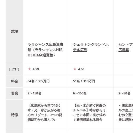
式場
ララシャンス広島迎賓
シェラトングランドホ
セントア
館（ララシャンスHIR
テル広島
広島駅
OSHIMA迎賓館）
口コミ
4.59
4.56
料金
64
名
/
385
万円
51
名
/
310
万円
着席
2
〜
150
名
6
〜
150
名
2
〜
80
名
【広島駅から車で1分】
【光・水が紡ぐ純白の
＜JR広
水・光・緑が広がる都
チャペル】時が移ろう
ルの屋上
特徴
心のリゾート。3つの貸
ごとに水面に光が煌め
む独立型
切邸宅から選んで♪
く透明感溢れる舞台
族に感謝