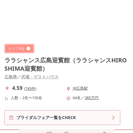
エリア
4
位
ララシャンス広島迎賓館（ララシャンスHIRO
SHIMA迎賓館）
広島県
／
式場・ゲストハウス
4.59
JR広島駅
(
745件
)
人数
2名〜150名
64
名
／
385
万円
ブライダルフェア一覧をCHECK