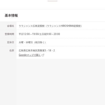
基本情報
会場名
ララシャンス広島迎賓館（ララシャンスHIROSHIMA迎賓館）
営業時間
平日12:00～19:00/土日祝9:00～20:00
定休日
火曜・水曜日（祝日除く）
住所
広島県広島市南区西蟹屋3－18－2
Googleマップで開く