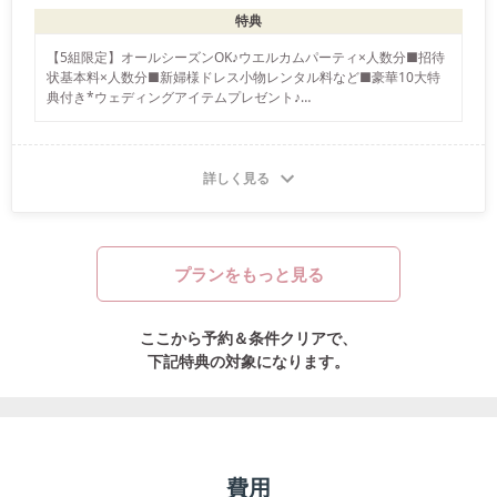
特典
【5組限定】オールシーズンOK♪ウエルカムパーティ×人数分■招待
状基本料×人数分■新婦様ドレス小物レンタル料など■豪華10大特
典付き*ウェディングアイテムプレゼント♪

※「花嫁割」には適用条件がございます。掲載している「花嫁割」
の特典は一部です。キャンペーンによって特典内容が変わりますの
で、詳しい「花嫁割」はスタッフまでお尋ねください。
詳しく見る
プランをもっと見る
ここから予約＆条件クリアで、
下記特典の対象になります。
費用