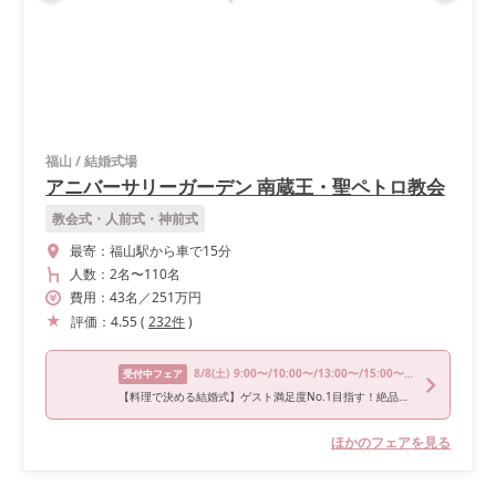
福山
/
結婚式場
アニバーサリーガーデン 南蔵王・聖ペトロ教会
教会式・人前式・神前式
最寄：
福山駅から車で15分
人数：
2名
〜
110名
費用：
43
名
／
251
万円
評価：
4.55
(
232
件
)
8/8
(土)
9:00〜/10:00〜/13:00〜/15:00〜/16:00〜
受付中フェア
【料理で決める結婚式】ゲスト満足度No.1目指す！絶品コース試食フェア
ほかのフェアを見る