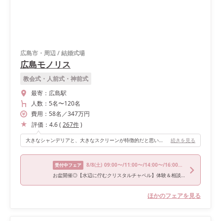
広島市・周辺
/
結婚式場
広島モノリス
教会式・人前式・神前式
最寄：
広島駅
人数：
5名
〜
120名
費用：
58
名
／
347
万円
評価：
4.6
(
267
件
)
大きなシャンデリアと、大きなスクリーンが特徴的だと思います。高砂に段差がなく、ゲストが集まりやすいのもポイントです。
続きを見る
8/8
(土)
09:00〜/11:00〜/14:00〜/16:00〜/18:00〜
受付中フェア
お盆開催◎【水辺に佇むクリスタルチャペル】体験＆相談フェア
ほかのフェアを見る