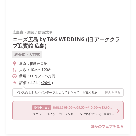
広島市・周辺
/
結婚式場
ニーズ広島 by T&G WEDDING (旧 アーククラ
ブ迎賓館 広島)
教会式・人前式
最寄：
JR新井口駅
人数：
10名
〜
120名
費用：
66
名
／
376
万円
評価：
4.34
(
426
件
)
ドレスの見えるメインテーブルにしてもらって、写真を見返しても華やかなのが最高でした！
続きを見る
8/8
(土)
09:00〜/09:30〜/10:00〜/13:00〜/13:30〜
受付中フェア
リニューアル*水上バージンロード&アマギフ1.5万×最大150万優待
ほかのフェアを見る