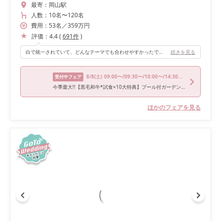
最寄：
岡山駅
人数：
10名
〜
120名
費用：
53
名
／
359
万円
評価：
4.4
(
691
件
)
白で統一されていて、どんなテーマでも合わせやすかったです。 ガーデン入場が出来ること、憧れの階段からの入場が出来ることも決め手となりました！高砂はゲストと同じ目線で、ゲストとの距離が近くて良かったです。
続きを見る
8/8
(土)
09:00〜/09:30〜/10:00〜/14:30〜/18:00〜
受付中フェア
今季最大!!【黒毛和牛*試食×10大特典】プール付ガーデン&階段入場ALL体験
ほかのフェアを見る