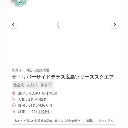
広島市・周辺
/
結婚式場
ザ・リバーサイドテラス広島ツリーズスクエア
教会式・人前式・神前式
最寄：
舟入幸町駅徒歩5分
人数：
2名
〜
142名
費用：
64
名
／
436
万円
評価：
4.69
(
1105
件
)
私たちが選んだ披露宴会場は、真っ白な内装が特徴で、清潔感と洗練された雰囲気が漂っています。大きな窓からは川の景色が広がり、自然の穏やかさを感じながら特別な時間を過ごすことができました。 会場内には複数の登場口が設けられており、さまざまな場所からサプライズで登場できる演出が可能です。これにより、ゲストの皆さまに驚きと喜びを提供することができて、思い出深い披露宴となりました！
続きを見る