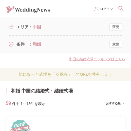
ログイン
エリア
中国
変更
条件
和婚
変更
中国の結婚式場ランキングはこちら
気になった式場を「♡保存」してURLを共有しよう
和婚 中国の結婚式・結婚式場
59
件中
1
～
18
件を表示
おすすめ順