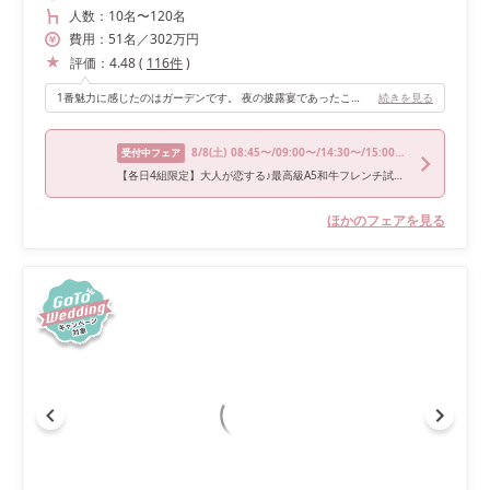
人数：
10名
〜
120名
費用：
51
名
／
302
万円
評価：
4.48
(
116
件
)
1番魅力に感じたのはガーデンです。 夜の披露宴であったことから、ライトアップしたガーデンの上からの再入場は、すごくロマンチックで素敵でした。再入場後はガーデンでケーキ入刀やファーストバイト、スイーツビュッフェを行いました。
続きを見る
8/8
(土)
08:45〜/09:00〜/14:30〜/15:00〜/17:30〜
受付中フェア
【各日4組限定】大人が恋する♪最高級A5和牛フレンチ試食フェア
ほかのフェアを見る