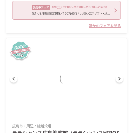
8/8
(土)
09:00〜/10:00〜/13:30〜/14:00〜/18:00〜
受付中フェア
残1＼8月8日限定BIG／160万優待＊お祝い2万ギフト×絶品和牛試食♪
ほかのフェアを見る
広島市・周辺
/
結婚式場
ララシャンス広島迎賓館（ララシャンスHIROS