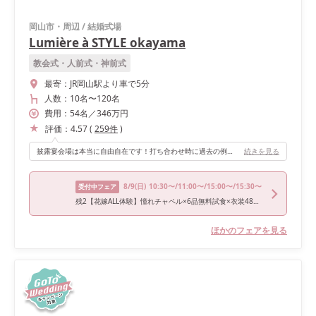
岡山市・周辺
/
結婚式場
Lumière à STYLE okayama
教会式・人前式・神前式
最寄：
JR岡山駅より車で5分
人数：
10名
〜
120名
費用：
54
名
／
346
万円
評価：
4.57
(
259
件
)
披露宴会場は本当に自由自在です！打ち合わせ時に過去の例を見せて頂いたのですが、新郎新婦によって雰囲気も全然違いました！ 私たちは具体的にイメージがなかったので、カラードレスを邪魔しないようなカラーでお願いしましたが、当日会場を目にしてあまりの素敵さに驚きました！高砂部分はソファーにできたのでかなりカジュアルな印象になりました！
続きを見る
8/9
(日)
10:30〜/11:00〜/15:00〜/15:30〜
受付中フェア
残2【花嫁ALL体験】憧れチャペル×6品無料試食×衣装48万優待
ほかのフェアを見る