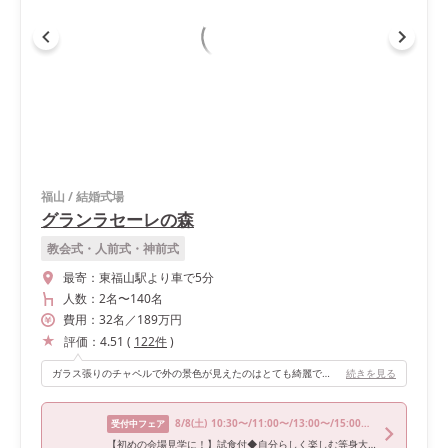
福山
/
結婚式場
グランラセーレの森
教会式・人前式・神前式
最寄：
東福山駅より車で5分
人数：
2名
〜
140名
費用：
32
名
／
189
万円
評価：
4.51
(
122
件
)
ガラス張りのチャペルで外の景色が見えたのはとても綺麗でした。 人前式にすることで、常にみなさんに顔を見せることができたので、それもよかったです！
続きを見る
8/8
(土)
10:30〜/11:00〜/13:00〜/15:00〜/16:00〜
受付中フェア
【初めの会場見学に！】試食付◆自分らしく楽しむ等身大W相談会