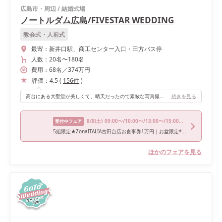
広島市・周辺
/
結婚式場
ノートルダム広島/FIVESTAR WEDDING
教会式・人前式
最寄：
新井口駅、商工センター入口・田方バス停
人数：
20名
〜
180名
費用：
68
名
／
374
万円
評価：
4.5
(
156
件
)
高台にある大聖堂が美しくて、晴天だったので素敵な写真撮影が出来ました。
続きを見る
8/8
(土)
09:00〜/10:00〜/13:00〜/15:00〜/17:00〜
受付中フェア
5組限定★ZonaITALIA古田台店お食事券1万円｜お盆限定*160万特典＆6品試食｜送迎付*緑あふれるリゾート邸宅＆ギフト1万
ほかのフェアを見る