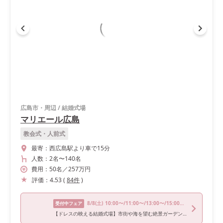
広島市・周辺
/
結婚式場
マリエール広島
教会式・人前式
最寄：
西広島駅より車で15分
人数：
2名
〜
140名
費用：
50
名
／
257
万円
評価：
4.53
(
84
件
)
8/8
(土)
10:00〜/11:00〜/13:00〜/15:00〜/16:00〜
受付中フェア
【ドレスの映える結婚式場】市街や海を望む絶景ガーデンを貸切