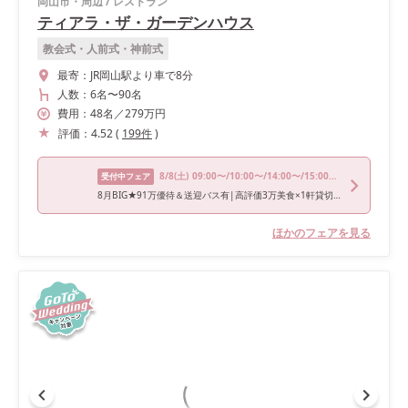
岡山市・周辺
/
レストラン
ティアラ・ザ・ガーデンハウス
教会式・人前式・神前式
最寄：
JR岡山駅より車で8分
人数：
6名
〜
90名
費用：
48
名
／
279
万円
評価：
4.52
(
199
件
)
8/8
(土)
09:00〜/10:00〜/14:00〜/15:00〜/17:00〜
受付中フェア
8月BIG★91万優待＆送迎バス有|高評価3万美食×1軒貸切寛ぎW
ほかのフェアを見る