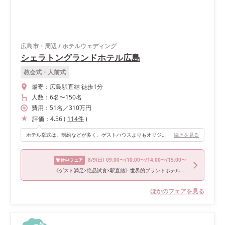
広島市・周辺
/
ホテルウェディング
シェラトングランドホテル広島
教会式・人前式
最寄：
広島駅直結 徒歩1分
人数：
6名
〜
150名
費用：
51
名
／
310
万円
評価：
4.56
(
114
件
)
ホテル挙式は、制約などが多く、ゲストハウスよりもオリジナルに欠けがちなイメージでしたが、こちらのホテルではたくさんのオリジナルの要望を叶えて頂きました。 入場口の変更（厨房ルートを通ってのサプライズ登場）だったり、こちらが提案したゲストへのデザートプレートのデザインにも対応してくださり、ゲストハウス以上のオリジナル演出をすることが出来ました。
続きを見る
8/9
(日)
09:00〜/10:00〜/14:00〜/15:00〜
受付中フェア
《ゲスト満足×絶品試食×駅直結》世界的ブランドホテル全館見学
ほかのフェアを見る