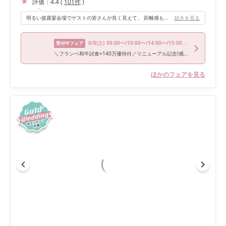
評価：
4.4
(
101
件
)
明るい披露宴会場でゲストの皆さんが良く見えて、 距離感も近いのでアットホームな楽しい雰囲気となりました！
続きを見る
8/8
(土)
09:00〜/10:00〜/14:00〜/15:00〜/16:00〜
受付中フェア
＼フランベ和牛試食×140万優待付／リニューアル記念!感動挙式×最大4万来館特典
ほかのフェアを見る