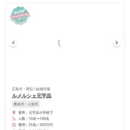
広島市・周辺
/
結婚式場
ルメルシェ元宇品
教会式・人前式
最寄：
元宇品小学校下
人数：
10名
〜
100名
費用：
55
名
／
393
万円