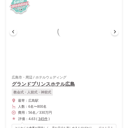
広島市・周辺
/
ホテルウェディング
グランドプリンスホテル広島
教会式・人前式・神前式
最寄：
広島駅
人数：
6名
〜
800名
費用：
56
名
／
330
万円
評価：
4.63
(
345
件
)
とにかくお食事が美味しく、見た目でも楽しめるものばかりでした 𓌉◯𓇋 食事を出す際の演出も素敵でしたෆ さらに、披露宴会場にも大きな窓があり、そこからも綺麗な海が一望できます ̖́-‬
続きを見る