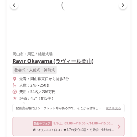
岡山市・周辺
/
結婚式場
Ravir Okayama (ラヴィール岡山)
教会式・人前式・神前式
最寄：
岡山駅東口から徒歩3分
人数：
2名
〜
250名
費用：
54
名
／
286
万円
評価：
4.71
(
815
件
)
披露宴会場にはシークレット扉があるので、そこから登場し、ゲストを驚かせる演出ができます！ ゲストが「どこから入場するんだろう？」と、ドキドキワクワクできるような楽しい披露宴にしたかったので、この会場を選びました。
続きを見る
8/8
(土)
09:00〜/10:00〜/14:00〜/15:00〜/16:00〜
受付中フェア
迷ったらココ！口コミ★4.7の安心式場＊初見学で15大特典＆3万円絶品試食