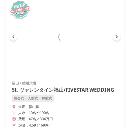
福山
/
結婚式場
St. ヴァレンタイン福山/FIVESTAR WEDDING
教会式・人前式・神前式
最寄：
福山駅
人数：
10名
〜
190名
費用：
47
名
／
304
万円
評価：
4.59
(
169
件
)