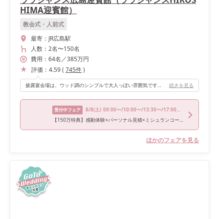
HIMA迎賓館）
教会式・人前式
最寄：
JR広島駅
人数：
2名
〜
150名
費用：
64
名
／
385
万円
評価：
4.59
(
745
件
)
披露宴会場は、ウッド調のシンプルで大人っぽい雰囲気です。テラスは開放的でヤシの木があったりとリゾート感が味わえる雰囲気が魅力です！再入場はテラスを使用しました🌴
続きを見る
8/8
(土)
09:00〜/10:00〜/13:30〜/17:00〜/18:00〜
受付中フェア
【150万特典】感動体験×パーソナル見積×ミシュランコース3万円
ほかのフェアを見る