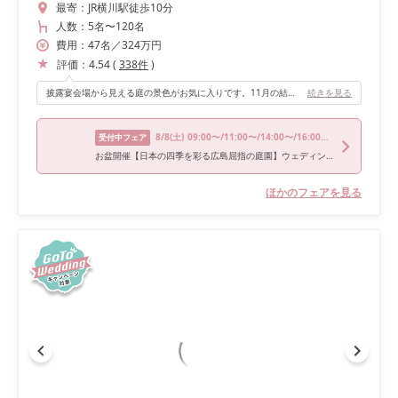
最寄：
JR横川駅徒歩10分
人数：
5名
〜
120名
費用：
47
名
／
324
万円
評価：
4.54
(
338
件
)
披露宴会場から見える庭の景色がお気に入りです。11月の結婚式だったこともあり紅葉が始まっていたため、より素敵だと思いました。 和モダンな床もお気に入りです。床のデザインが特徴的なので、装花がシンプルでも華やかな会場になると思います。
続きを見る
8/8
(土)
09:00〜/11:00〜/14:00〜/16:00〜/18:00〜
受付中フェア
お盆開催【日本の四季を彩る広島屈指の庭園】ウェディング見学会
ほかのフェアを見る