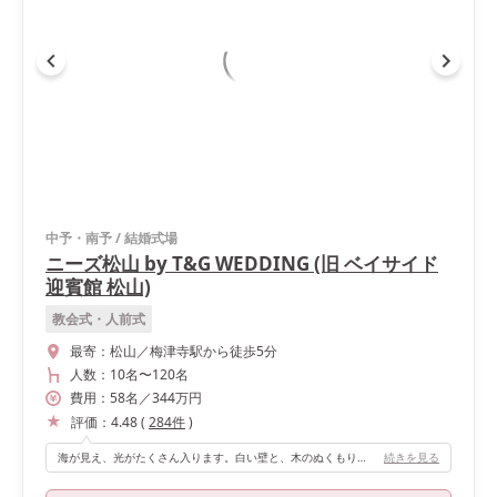
中予・南予
/
結婚式場
ニーズ松山 by T&G WEDDING (旧 ベイサイド
迎賓館 松山)
教会式・人前式
最寄：
松山／梅津寺駅から徒歩5分
人数：
10名
〜
120名
費用：
58
名
／
344
万円
評価：
4.48
(
284
件
)
海が見え、光がたくさん入ります。白い壁と、木のぬくもりを感じられる"ナチュラルウエディング"なとっても可愛いチャペルです！
続きを見る