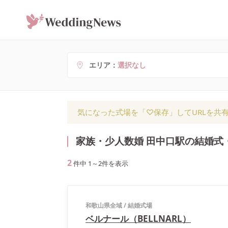
エリア
選択なし
気になった式場を「♡保存」してURLを共
家族・少人数婚 田中口駅の結婚式
2
件中
1
～
2
件を表示
和歌山県全域
/
結婚式場
ベルナール（BELLNARL）