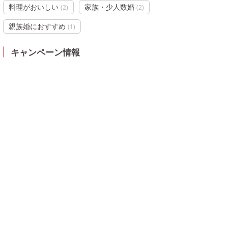
料理がおいしい
家族・少人数婚
(
2
)
(
2
)
親族婚におすすめ
(
1
)
キャンペーン情報