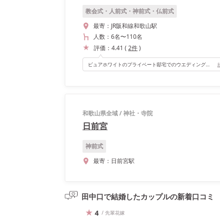
教会式・人前式・神前式・仏前式
最寄：
JR阪和線和歌山駅
人数：
6名
〜
110名
評価：
4.41
(
2
件
)
ピュアホワイトのプライベート邸宅でのウエディング。 2人のカラーに染めることができるデザイナーズ空間。 ワンフロアがすべて貸切で利用できるため ウエルカムシーンからアフターウエディングまで 自由に楽しめます♡
和歌山県全域
/
神社・寺院
日前宮
神前式
最寄：
日前宮駅
田中口で結婚したカップルの
新着口コミ
4
/ 先輩花嫁