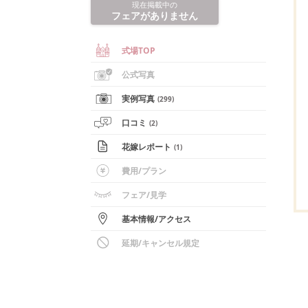
現在掲載中の
フェアがありません
式場TOP
公式写真
実例写真
(
299
)
口コミ
(
2
)
花嫁レポート
(
1
)
費用/
プラン
フェア
/見学
基本情報
/
アクセス
延期/キャンセル規定