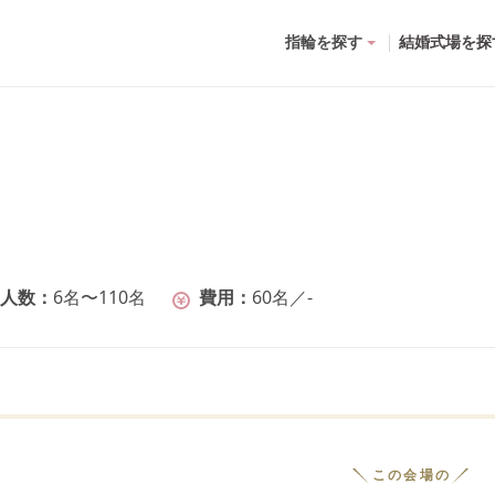
指輪を探す
結婚式場を探
人数
6名〜110名
費用
60名
／
-
この会場の