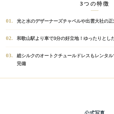
3つの特徴
0
1
.
光と水のデザーナーズチャペルや出雲大社の正
0
2
.
和歌山駅より車で3分の好立地！ゆったりとし
0
3
.
総シルクのオートクチュールドレスもレンタル
完備
公式写真