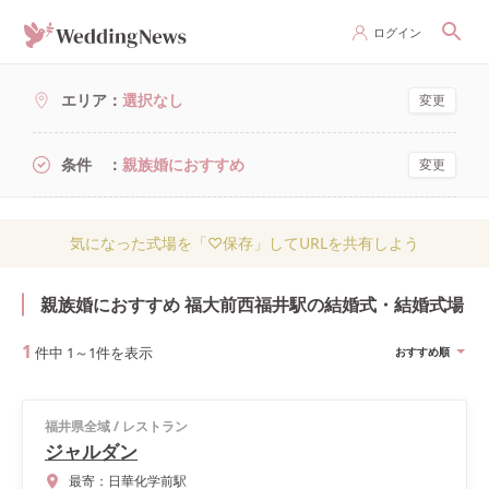
ログイン
エリア
選択なし
変更
条件
親族婚におすすめ
変更
気になった式場を「♡保存」してURLを共有しよう
親族婚におすすめ 福大前西福井駅の結婚式・結婚式場
1
件中
1
～
1
件を表示
おすすめ順
福井県全域
/
レストラン
ジャルダン
最寄：
日華化学前駅