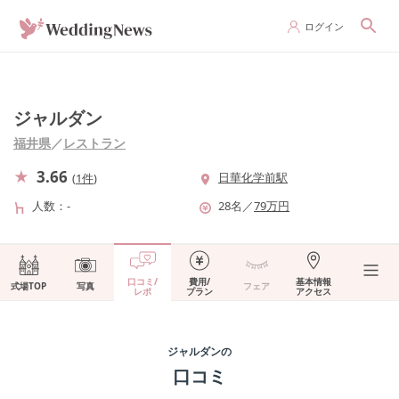
ログイン
ジャルダン
福井県
／
レストラン
3.66
日華化学前駅
(
1件
)
人数
-
28
名
／
79
万円
口コミ/
費用/
基本情報
式場TOP
写真
フェア
レポ
プラン
アクセス
ジャルダン
の
口コミ