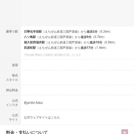
最寄り駅
日華化学前
駅
（
えちぜん鉄道三国芦原線
）
から
徒歩
2
分
（
0.2
km）
八ツ島
駅
（
えちぜん鉄道三国芦原線
）
から
徒歩
9
分
（
0.7
km）
福大前西福井
駅
（
えちぜん鉄道三国芦原線
）
から
徒歩
10
分
（
0.9
km）
田原町
駅
（
えちぜん鉄道三国芦原線
）
から
徒歩
17
分
（
1.4
km）
※Google Mapから自動的に駅距離を計算しています
送迎
挙式
スタイル
持込料金
公式
@
jardin.fukui
インスタ
公式
公式ウェブサイトはこちら
サイト
料金・支払いについて