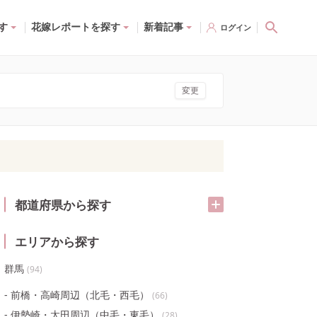
す
花嫁レポートを探す
新着記事
ログイン
変更
都道府県から探す
エリアから探す
群馬
(
94
)
前橋・高崎周辺（北毛・西毛）
(
66
)
伊勢崎・太田周辺（中毛・東毛）
(
28
)