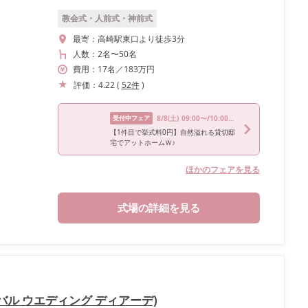
教会式・人前式・神前式
最寄：
高崎駅東口より徒歩3分
人数：
2名
〜
50名
費用：
17
名
／
183
万円
評価：
4.22
(
52
件
)
受付中フェア
8/8
(土)
09:00〜/10:00〜/13:00〜/15:00〜/17:00〜
【1件目で挙式料0円】自然溢れる貸切邸
宅でアットホームＷ♪
ほかのフェアを見る
式場の詳細を見る
ローバル ウエディング ディアーデ)