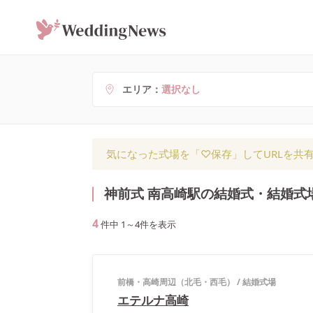
エリア
選択なし
気になった式場を「♡保存」してURLを共
神前式 南高崎駅の結婚式・結婚式
4
件中
1
～
4
件を表示
前橋・高崎周辺（北毛・西毛）
/
結婚式場
エテルナ高崎