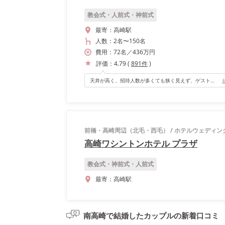
教会式・人前式・神前式
最寄：
高崎駅
人数：
2名
〜
150名
費用：
72
名
／
436
万円
評価：
4.79
(
891
件
)
天井が高く、招待人数が多くても狭く見えず、ゲストからも好評でした！
前橋・高崎周辺（北毛・西毛）
/
ホテルウェディン
高崎ワシントンホテル プラザ
教会式・神前式・人前式
最寄：
高崎駅
南高崎で結婚したカップルの
新着口コミ