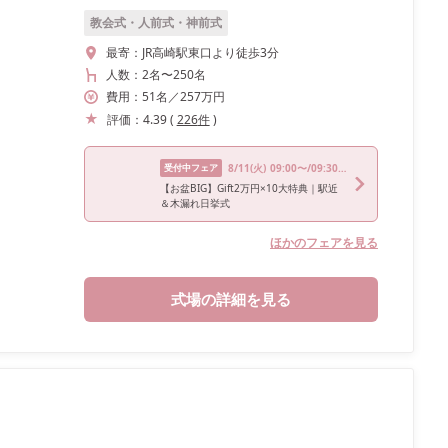
教会式・人前式・神前式
最寄：
JR高崎駅東口より徒歩3分
人数：
2名
〜
250名
費用：
51
名
／
257
万円
評価：
4.39
(
226
件
)
受付中フェア
8/11
(火)
09:00〜/09:30〜/10:00〜/15:00〜/17:00〜
【お盆BIG】Gift2万円×10大特典｜駅近
＆木漏れ日挙式
ほかのフェアを見る
式場の詳細を見る