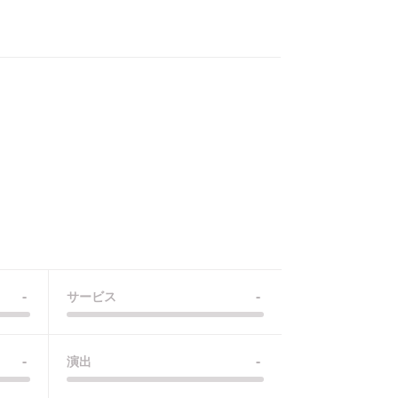
-
-
サービス
-
-
演出