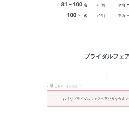
-
81
~
100
名
(
0
件)
平均
-
100
~
名
(
0
件)
平均
ブライダルフェ
\
/
ビギナーさん必読
お得なブライダルフェアの選び方を今すぐ