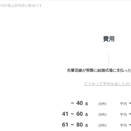
平均評価は
群馬県
の数値です
費用
先輩花嫁が実際に結婚式場に支払っ
どうやって平均を出したの
-
~
40
名
(
0
件)
平均
-
41
~
60
名
(
0
件)
平均
-
61
~
80
名
(
0
件)
平均