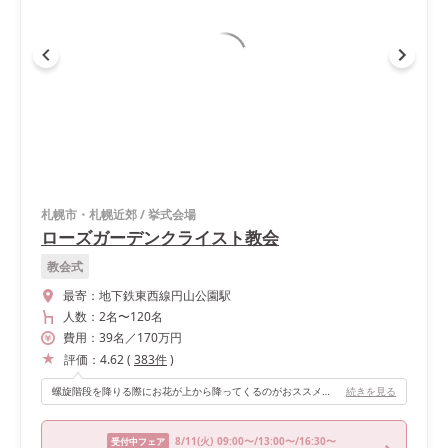
札幌市・札幌近郊
/
挙式会場
ローズガーデンクライスト教会
教会式
最寄：
地下鉄東西線円山公園駅
人数：
2名
〜
120名
費用：
39
名
／
170
万円
評価：
4.62
(
383
件
)
螺旋階段を降りる際にお花が上から降ってくるのがおススメポイントです！
続きを見る
8/11
(火)
09:00〜/13:00〜/16:30〜
受付中フェア