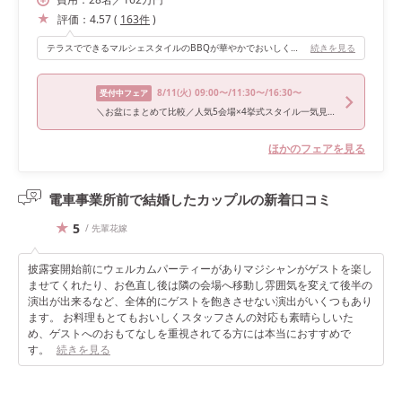
評価：
4.57
(
163
件
)
テラスでできるマルシェスタイルのBBQが華やかでおいしくて最高でした！青空と緑、おいしそうな食事、そしてゲストに囲まれて、写真を見返しても本当に楽しかったなと思います。
続きを見る
8/11
(火)
09:00〜/11:30〜/16:30〜
受付中フェア
＼お盆にまとめて比較／人気5会場×4挙式スタイル一気見ツアー
ほかのフェアを見る
電車事業所前で結婚したカップルの
新着口コミ
5
/ 先輩花嫁
披露宴開始前にウェルカムパーティーがありマジシャンがゲストを楽し
ませてくれたり、お色直し後は隣の会場へ移動し雰囲気を変えて後半の
演出が出来るなど、全体的にゲストを飽きさせない演出がいくつもあり
ます。 お料理もとてもおいしくスタッフさんの対応も素晴らしいた
め、ゲストへのおもてなしを重視されてる方には本当におすすめで
す。
続きを見る