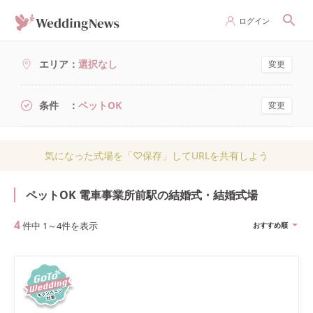
ログイン
エリア
選択なし
変更
条件
ペットOK
変更
気になった式場を「♡保存」してURLを共有しよう
ペットOK 電車事業所前駅の結婚式・結婚式場
4
件中
1
～
4
件を表示
おすすめ順