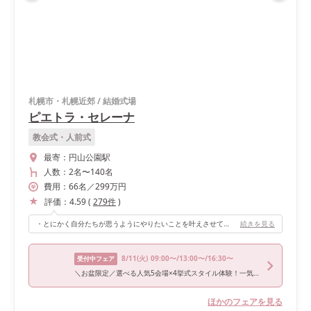
札幌市・札幌近郊
/
結婚式場
ピエトラ・セレーナ
教会式・人前式
最寄：
円山公園駅
人数：
2名
〜
140名
費用：
66
名
／
299
万円
評価：
4.59
(
279
件
)
・とにかく自分たちが思うようにやりたいことを叶えさせてくれる会場です！ ・お料理もとても美味しく満足感が得られるボリュームです。 ・スタッフさん一人一人がとても気遣いがお上手なのでゲストの方もその対応に感動されておりました！ ・死角になる柱や壁などが全くないのでどのお席でもゲストの方が主役を見やすい、写真を撮りやすい会場であることもオススメするポイントです！
続きを見る
8/11
(火)
09:00〜/13:00〜/16:30〜
受付中フェア
＼お盆限定／選べる人気5会場×4挙式スタイル体験！一気見ツアー
ほかのフェアを見る