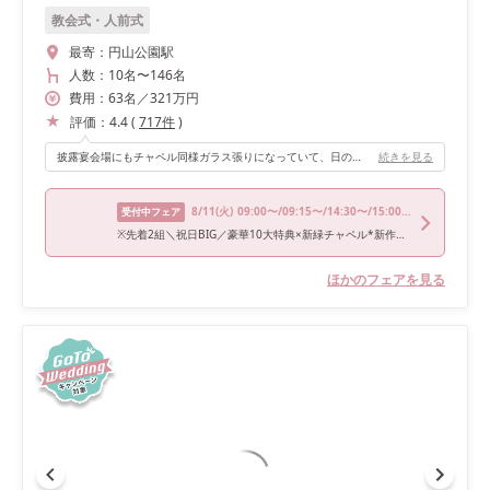
教会式・人前式
最寄：
円山公園駅
人数：
10名
〜
146名
費用：
63
名
／
321
万円
評価：
4.4
(
717
件
)
披露宴会場にもチャペル同様ガラス張りになっていて、日の光と緑が素敵な空間です！披露宴開始時はカーテンをしめて、お色直しの際にカーテンを開けながら階段を降りるようにしました。昼間の式だったのでカーテンをあけるとガラッと雰囲気が変わり、それもまた良かったです！改装された階段も素敵になっています。 会場内にプールがついていて、LOVEのマーキーライトと共にとても写真映えするポイントです！ゲストの皆様も記念撮影を沢山して楽しんでくれていました。夜は夜で、マーキーライトを点灯するととても素敵な空間でした！
続きを見る
8/11
(火)
09:00〜/09:15〜/14:30〜/15:00〜/18:00〜
受付中フェア
※先着2組＼祝日BIG／豪華10大特典×新緑チャペル*新作ドレス
ほかのフェアを見る