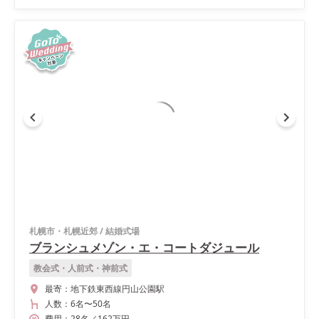
札幌市・札幌近郊
/
結婚式場
ブランシュメゾン・エ・コートダジュール
教会式・人前式・神前式
最寄：
地下鉄東西線円山公園駅
人数：
6名
〜
50名
費用：
28
名
／
162
万円