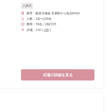
人前式
最寄：
阪急宝塚線 宝塚駅から徒歩約4分
人数：
2名
〜
220名
費用：
78
名
／
286
万円
評価：
3.91
(
2
件
)
式場の詳細を見る