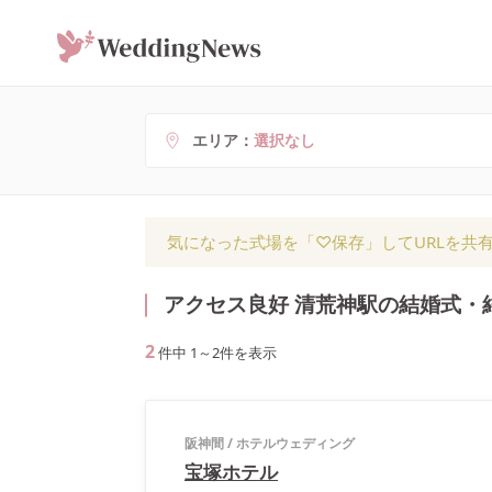
エリア
選択なし
気になった式場を「♡保存」してURLを共
アクセス良好 清荒神駅の結婚式・
2
件中
1
～
2
件を表示
阪神間
/
ホテルウェディング
宝塚ホテル