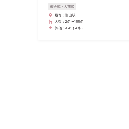
教会式・人前式
最寄：
郡山駅
人数：
2名
〜
100名
評価：
4.45
(
4
件
)