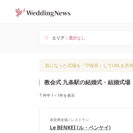
エリア
選択なし
気になった式場を「♡保存」してURLを共
教会式 九条駅の結婚式・結婚式場
1
件中
1
～
1
件を表示
奈良県全域
/
レストラン
Le BENKEI (ル・ベンケイ)