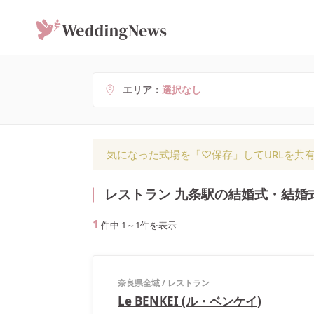
エリア
選択なし
気になった式場を「♡保存」してURLを共
レストラン 九条駅の結婚式・結婚
1
件中
1
～
1
件を表示
奈良県全域
/
レストラン
Le BENKEI (ル・ベンケイ)