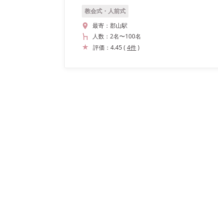
教会式・人前式
最寄：
郡山駅
人数：
2名
〜
100名
評価：
4.45
(
4
件
)