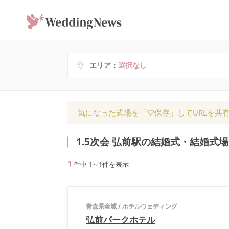
エリア
選択なし
気になった式場を「♡保存」してURLを共
1.5次会 弘前駅の結婚式・結婚式場
1
件中
1
～
1
件を表示
青森県全域
/
ホテルウェディング
弘前パークホテル