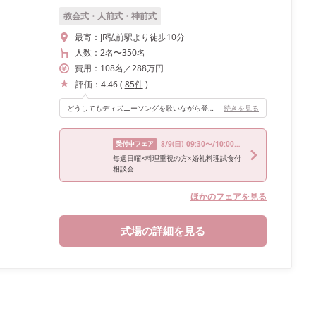
教会式・人前式・神前式
最寄：
JR弘前駅より徒歩10分
人数：
2名
〜
350名
費用：
108
名
／
288
万円
評価：
4.46
(
85
件
)
どうしてもディズニーソングを歌いながら登場したかったので、カラオケ機材があるところが私の中では必須条件でした！！ スクリーンにLIVE配信の様子も映せて、リアルタイムでフォロワーさんからのコメントをみることもできました！💖 その場で白無垢から、色打掛に早着替えもしています‎🤍
続きを見る
受付中フェア
8/9
(日)
09:30〜/10:00〜/13:30〜
毎週日曜×料理重視の方×婚礼料理試食付
相談会
ほかのフェアを見る
式場の詳細を見る