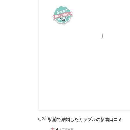
弘前で結婚したカップルの
新着口コミ
4
/ 先輩花嫁