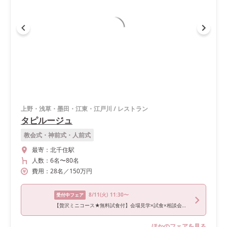
上野・浅草・墨田・江東・江戸川
/
レストラン
タピルージュ
教会式・神前式・人前式
最寄：
北千住駅
人数：
6名
〜
80名
費用：
28
名
／
150
万円
8/11
(火)
11:30〜
受付中フェア
【贅沢ミニコース★無料試食付】会場見学×試食×相談会！プレミアムフェア
ほかのフェアを見る