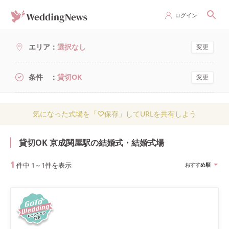
ログイン
エリア
選択なし
変更
条件
貸切OK
変更
気になった式場を「♡保存」してURLを共有しよう
貸切OK 京成関屋駅の結婚式・結婚式場
1
件中
1
～
1
件を表示
おすすめ順