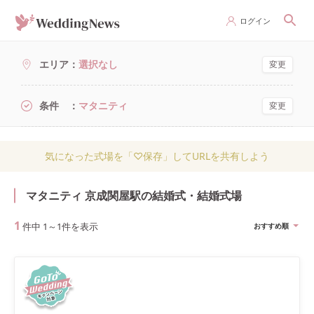
ログイン
エリア
選択なし
変更
条件
マタニティ
変更
気になった式場を「♡保存」してURLを共有しよう
マタニティ 京成関屋駅の結婚式・結婚式場
1
件中
1
～
1
件を表示
おすすめ順