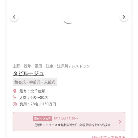
上野・浅草・墨田・江東・江戸川
/
レストラン
タピルージュ
教会式・神前式・人前式
最寄：
北千住駅
人数：
6名
〜
80名
費用：
28
名
／
150
万円
8/11
(火)
11:30〜
受付中フェア
【贅沢ミニコース★無料試食付】会場見学×試食×相談会！プレミアムフェア
ほかのフェアを見る