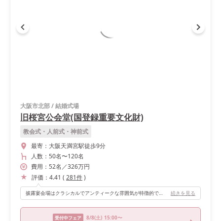
大阪市北部
/
結婚式場
旧桜宮公会堂(国登録重要文化財)
教会式・人前式・神前式
最寄：
大阪天満宮駅徒歩9分
人数：
50名
〜
120名
費用：
52
名
／
326
万円
評価：
4.41
(
281
件
)
披露宴会場はクラシカルでアンティークな雰囲気が特徴的です。私はプリンセス感のないお洒落な結婚式にしたかったので、この会場の雰囲気がとてもお気に入りでした！ 再入場は高砂の後ろの舞台のカーテンが開いて登場できます。そこもまた他とは違っておすすめポイントです。
続きを見る
8/8
(土)
15:00〜
受付中フェア