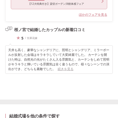
【12大特典付き】貸切ガーデン洋館体感フェア
ほかのフェアを見る
桜ノ宮で結婚したカップルの
新着口コミ
5
/ 先輩花嫁
天井も高く、豪華なシャンデリアに、照明とシャンデリア、ミラーボー
ルが反射した会場はキラキラしていて大変綺麗でした。 カーテンを開
けた時は、自然光の光がたくさん入る雰囲気と、カーテンをしめて照明
がキラキラと輝いている雰囲気は全く違うもので、様々なシーンでの演
出ができ、どちらも素敵でした。
続きを見る
結婚式場を他の条件で探す