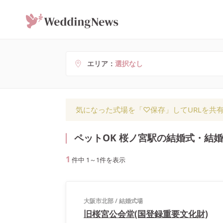
エリア
選択なし
気になった式場を「♡保存」してURLを共
ペットOK 桜ノ宮駅の結婚式・結
1
件中
1
～
1
件を表示
大阪市北部
/
結婚式場
旧桜宮公会堂(国登録重要文化財)