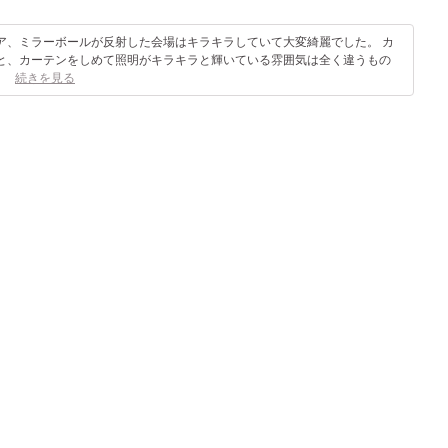
ア、ミラーボールが反射した会場はキラキラしていて大変綺麗でした。 カ
と、カーテンをしめて照明がキラキラと輝いている雰囲気は全く違うもの
。
続きを見る