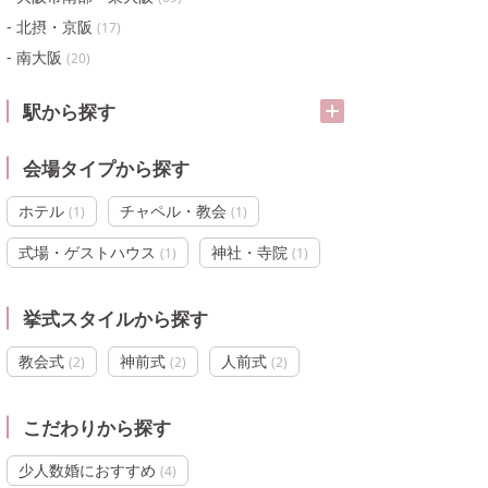
北摂・京阪
(
17
)
南大阪
(
20
)
駅から探す
会場タイプから探す
ホテル
チャペル・教会
(
1
)
(
1
)
式場・ゲストハウス
神社・寺院
(
1
)
(
1
)
挙式スタイルから探す
教会式
神前式
人前式
(
2
)
(
2
)
(
2
)
こだわりから探す
少人数婚におすすめ
(
4
)