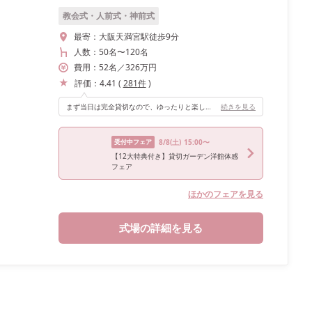
教会式・人前式・神前式
最寄：
大阪天満宮駅徒歩9分
人数：
50名
〜
120名
費用：
52
名
／
326
万円
評価：
4.41
(
281
件
)
まず当日は完全貸切なので、ゆったりと楽しめます。 そして披露宴会場の絨毯がレトロでかわいいです！ また、スクリーンが大きく画質がいいので、結婚式ムービーも楽しみながら観れます！ お色直しの登場も数パターンのうちから選べ、門扉のデザインもレトロな雰囲気でかわいいです。
続きを見る
受付中フェア
8/8
(土)
15:00〜
【12大特典付き】貸切ガーデン洋館体感
フェア
ほかのフェアを見る
式場の詳細を見る