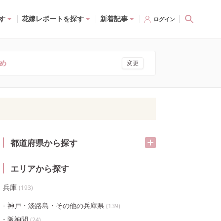
す
花嫁レポートを探す
新着記事
ログイン
め
変更
都道府県から探す
エリアから探す
兵庫
(
193
)
神戸・淡路島・その他の兵庫県
(
139
)
阪神間
(
24
)