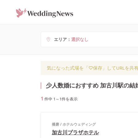
エリア
選択なし
気になった式場を「♡保存」してURLを共
少人数婚におすすめ 加古川駅の結
1
件中
1
～
1
件を表示
播磨
/
ホテルウェディング
加古川プラザホテル