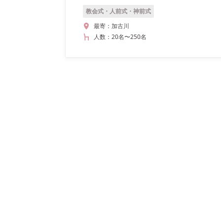
教会式・人前式・神前式
最寄：
加古川
人数：
20名
〜
250名