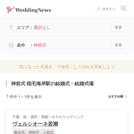
ログイン
エリア
選択なし
変更
条件
神前式
変更
気になった式場を「♡保存」してURLを共有しよう
神前式 稲毛海岸駅の結婚式・結婚式場
1
件中
1
～
1
件を表示
おすすめ順
千葉・柏・成田・房総
/
ホテルウェディング
ヴェルシオーネ若潮
教会式・神前式・人前式