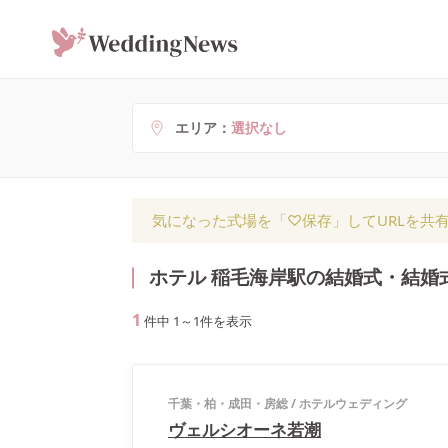
エリア
選択なし
気になった式場を「♡保存」してURLを共
ホテル 稲毛海岸駅の結婚式・結婚
1
件中
1
～
1
件を表示
千葉・柏・成田・房総
/
ホテルウェディング
ヴェルシオーネ若潮