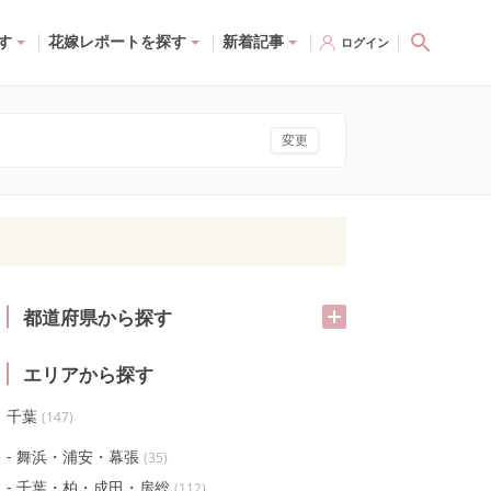
す
花嫁レポートを探す
新着記事
ログイン
変更
都道府県から探す
エリアから探す
千葉
(
147
)
舞浜・浦安・幕張
(
35
)
千葉・柏・成田・房総
(
112
)