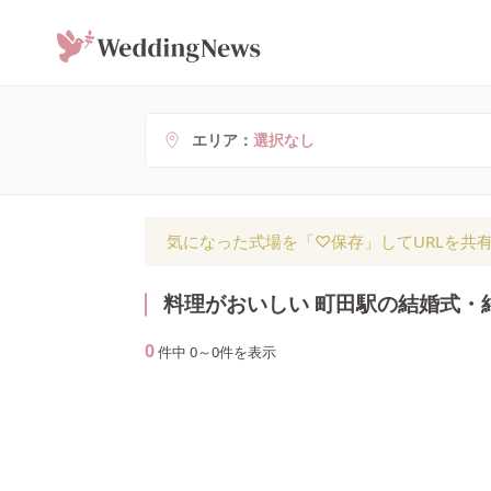
エリア
選択なし
気になった式場を「♡保存」してURLを共
料理がおいしい 町田駅の結婚式・
0
件中
0
～
0
件を表示