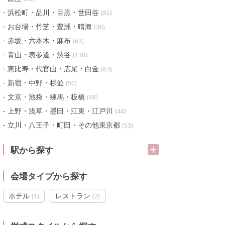
浜松町・品川・目黒・世田谷
(
82
)
お台場・竹芝・豊洲・晴海
(
36
)
赤坂・六本木・麻布
(
63
)
青山・表参道・渋谷
(
130
)
恵比寿・代官山・広尾・白金
(
63
)
新宿・中野・杉並
(
50
)
文京・池袋・練馬・板橋
(
48
)
上野・浅草・墨田・江東・江戸川
(
44
)
立川・八王子・町田・その他東京都
(
53
)
駅から探す
会場タイプから探す
ホテル
レストラン
(
1
)
(
2
)