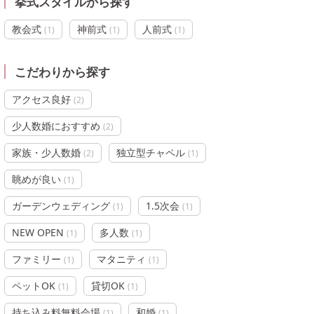
挙式スタイルから探す
教会式
神前式
人前式
(
1
)
(
1
)
(
1
)
こだわりから探す
アクセス良好
(
2
)
少人数婚におすすめ
(
2
)
家族・少人数婚
独立型チャペル
(
2
)
(
1
)
眺めが良い
(
1
)
ガーデンウェディング
1.5次会
(
1
)
(
1
)
NEW OPEN
多人数
(
1
)
(
1
)
ファミリー
マタニティ
(
1
)
(
1
)
ペットOK
貸切OK
(
1
)
(
1
)
持ち込み料無料会場
和婚
(
1
)
(
1
)