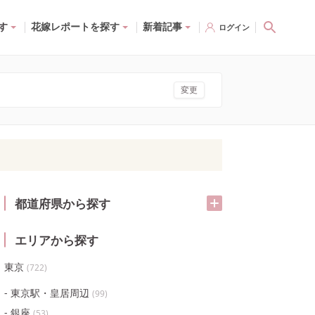
す
花嫁レポートを探す
新着記事
ログイン
変更
都道府県から探す
エリアから探す
東京
(
722
)
東京駅・皇居周辺
(
99
)
銀座
(
53
)