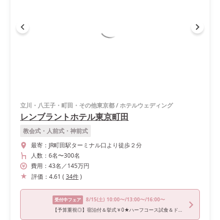
立川・八王子・町田・その他東京都
/
ホテルウェディング
レンブラントホテル東京町田
教会式・人前式・神前式
最寄：
JR町田駅ターミナル口より徒歩２分
人数：
6名
〜
300名
費用：
43
名
／
145
万円
評価：
4.61
(
34
件
)
8/15
(土)
10:00〜/13:00〜/16:00〜
受付中フェア
【予算重視◎】宿泊付＆挙式￥0★ハーフコース試食＆ドレス試着