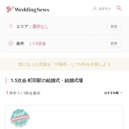
ログイン
エリア
選択なし
変更
条件
1.5次会
変更
気になった式場を「♡保存」してURLを共有しよう
1.5次会 町田駅の結婚式・結婚式場
1
件中
1
～
1
件を表示
おすすめ順