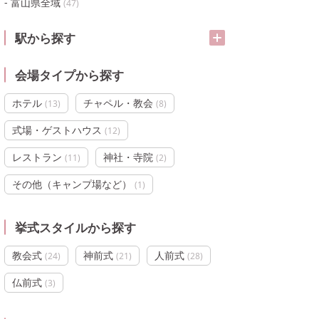
富山県全域
(
47
)
駅から探す
会場タイプから探す
ホテル
チャペル・教会
(
13
)
(
8
)
式場・ゲストハウス
(
12
)
レストラン
神社・寺院
(
11
)
(
2
)
その他（キャンプ場など）
(
1
)
挙式スタイルから探す
教会式
神前式
人前式
(
24
)
(
21
)
(
28
)
仏前式
(
3
)