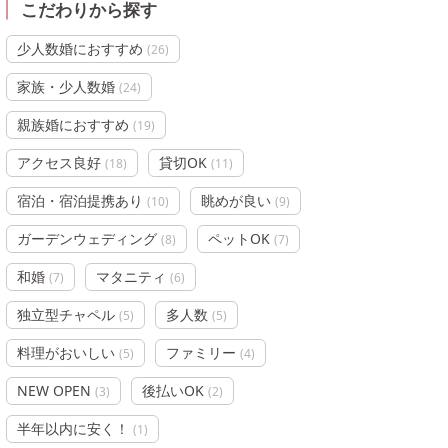
こだわりから探す
少人数婚におすすめ
(
26
)
家族・少人数婚
(
24
)
親族婚におすすめ
(
19
)
アクセス良好
貸切OK
(
18
)
(
11
)
宿泊・宿泊提携あり
眺めが良い
(
10
)
(
9
)
ガーデンウェディング
ペットOK
(
8
)
(
7
)
和婚
マタニティ
(
7
)
(
6
)
独立型チャペル
多人数
(
5
)
(
5
)
料理がおいしい
ファミリー
(
5
)
(
4
)
NEW OPEN
後払いOK
(
3
)
(
2
)
半年以内に安く！
(
1
)