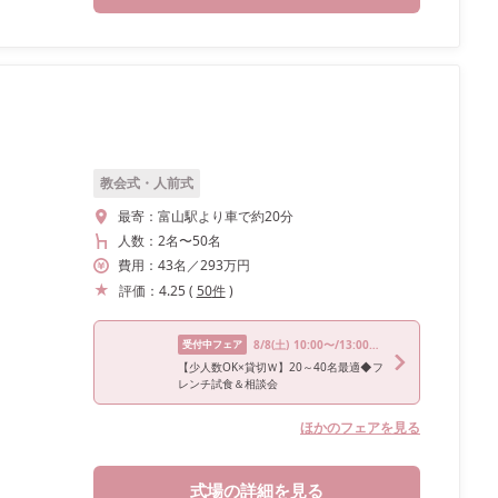
教会式・人前式
最寄：
富山駅より車で約20分
人数：
2名
〜
50名
費用：
43
名
／
293
万円
評価：
4.25
(
50
件
)
受付中フェア
8/8
(土)
10:00〜/13:00〜/15:00〜
【少人数OK×貸切Ｗ】20～40名最適◆フ
レンチ試食＆相談会
ほかのフェアを見る
式場の詳細を見る