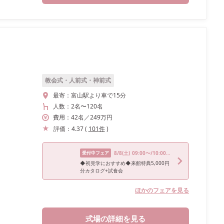
教会式・人前式・神前式
最寄：
富山駅より車で15分
人数：
2名
〜
120名
費用：
42
名
／
249
万円
評価：
4.37
(
101
件
)
受付中フェア
8/8
(土)
09:00〜/10:00〜/13:00〜/16:00〜/17:00〜
◆初見学におすすめ◆来館特典5,000円
分カタログ+試食会
ほかのフェアを見る
式場の詳細を見る