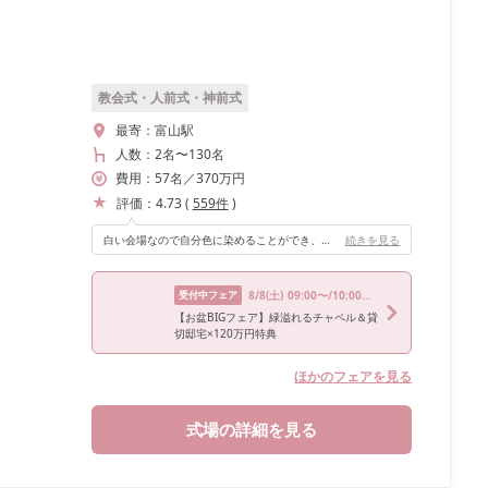
教会式・人前式・神前式
最寄：
富山駅
人数：
2名
〜
130名
費用：
57
名
／
370
万円
評価：
4.73
(
559
件
)
白い会場なので自分色に染めることができ、オリジナルの空間が作れました！ また、貸切のプライベートガーデンが併設されているので、ゲストともアットホームに楽しむことができました。 そして、オープンキッチンもついているためアツアツのお料理でゲストにも喜んでもらえます！
続きを見る
受付中フェア
8/8
(土)
09:00〜/10:00〜/13:30〜/16:00〜/18:00〜
【お盆BIGフェア】緑溢れるチャペル＆貸
切邸宅×120万円特典
ほかのフェアを見る
式場の詳細を見る