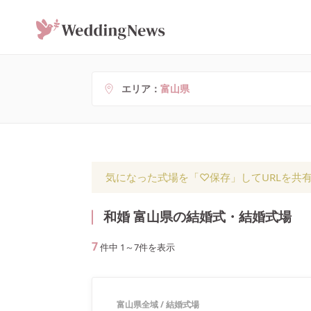
エリア
富山県
気になった式場を「♡保存」してURLを共
和婚 富山県の結婚式・結婚式場
7
件中
1
～
7
件を表示
富山県全域
/
結婚式場