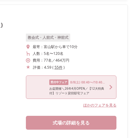
)
教会式・人前式・神前式
最寄：
富山駅から車で10分
人数：
5名
〜
120名
費用：
77
名
／
464
万円
評価：
4.59
(
55
件
)
受付中フェア
8/8
(土)
08:40〜/10:40〜/13:45〜/15:45〜/18:00〜
お盆開催＼26年4月OPEN／【12大特典
付】リゾート貸切邸宅フェア
ほかのフェアを見る
式場の詳細を見る