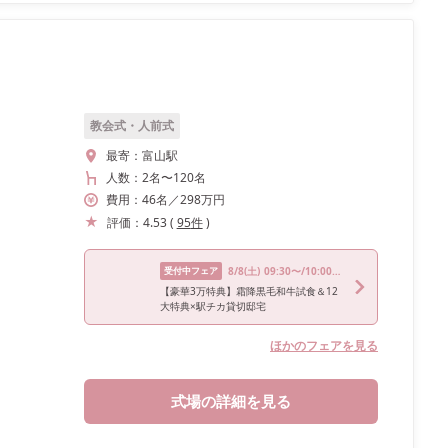
教会式・人前式
最寄：
富山駅
人数：
2名
〜
120名
費用：
46
名
／
298
万円
評価：
4.53
(
95
件
)
受付中フェア
8/8
(土)
09:30〜/10:00〜/10:30〜
【豪華3万特典】霜降黒毛和牛試食＆12
大特典×駅チカ貸切邸宅
ほかのフェアを見る
式場の詳細を見る