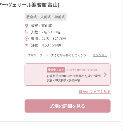
旧 アーヴェリール迎賓館 富山)
教会式・人前式・神前式
最寄：
富山駅
人数：
2名
〜
130名
費用：
52
名
／
321
万円
評価：
4.53
(
644
件
)
大階段、プール、大きな窓があるところがポイント。開放感があり演出も思い通りにできる。
続きを見る
受付中フェア
8/8
(土)
09:00〜/10:00〜/14:00〜/15:00〜/18:00〜
お盆初日premium*海外邸宅を貸切*豪華
試食×10大特典×演出体験
ほかのフェアを見る
式場の詳細を見る