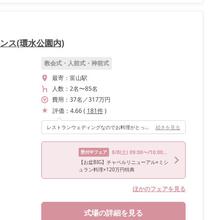
ンス(環水公園内)
教会式・人前式・神前式
最寄：
富山駅
人数：
2名
〜
85名
費用：
37
名
／
317
万円
評価：
4.66
(
181
件
)
レストランウェディングなのでお料理がとっても美味しいです。ミシュラン一つ星のシェフが腕をふるってくださった料理はどれも最高でゲストからも大好評でした。 ゲストのお料理を召し上がるペースを見計らって、ベストタイミングで提供をしてくださったり、旬の素材をふんだんに使ってくださるなど、料理にすごくこだわりをもたれています。 また環水公園が一望でき開放感あふれる景色が素敵な会場です。ナイトウェディングだったこともありイルミネーションが映えすごくオシャレな披露宴になりました。乾杯のタイミングで、カーテンを開ける演出を取り入れたところ、ゲストからはおぉーっと歓声が上がり素敵な景色をみんなで共有できたこともいい思い出です。 キレイな景色とお料理が最高のラ・シャンス様で披露宴が行えて本当に幸せでした。
続きを見る
受付中フェア
8/8
(土)
09:00〜/10:00〜/13:30〜/16:00〜/18:00〜
【お盆BIG】チャペルリニューアル×ミシ
ュラン料理×120万円特典
ほかのフェアを見る
式場の詳細を見る