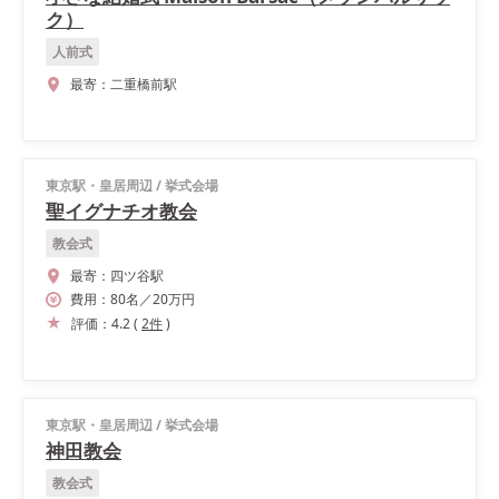
ク）
人前式
最寄：
二重橋前駅
東京駅・皇居周辺
/
挙式会場
聖イグナチオ教会
教会式
最寄：
四ツ谷駅
費用：
80
名
／
20
万円
評価：
4.2
(
2
件
)
東京駅・皇居周辺
/
挙式会場
神田教会
教会式