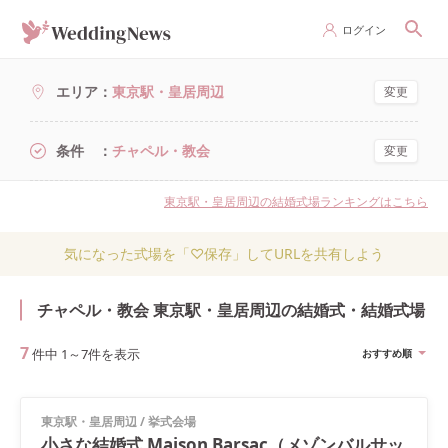
ログイン
エリア
東京駅・皇居周辺
変更
条件
チャペル・教会
変更
東京駅・皇居周辺の結婚式場ランキングはこちら
気になった式場を「♡保存」してURLを共有しよう
チャペル・教会 東京駅・皇居周辺の結婚式・結婚式場
7
件中
1
～
7
件を表示
おすすめ順
東京駅・皇居周辺
/
挙式会場
小さな結婚式 Maison Barsac（メゾンバルサッ