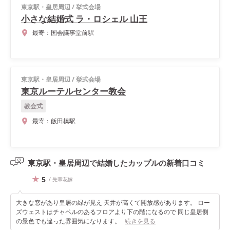
東京駅・皇居周辺
/
挙式会場
小さな結婚式 ラ・ロシェル 山王
最寄：
国会議事堂前駅
東京駅・皇居周辺
/
挙式会場
東京ルーテルセンター教会
教会式
最寄：
飯田橋駅
東京駅・皇居周辺で結婚したカップルの
新着口コミ
5
/ 先輩花嫁
大きな窓があり皇居の緑が見え 天井が高くて開放感があります。 ロー
ズウェストはチャペルのあるフロアより下の階になるので 同じ皇居側
の景色でも違った雰囲気になります。
続きを見る