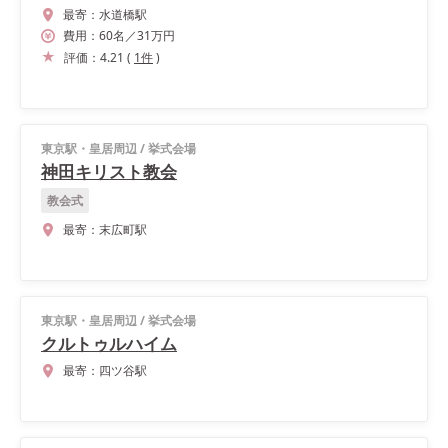
最寄：
水道橋駅
費用：
60
名
／
31
万円
評価：
4.21
(
1
件
)
東京駅・皇居周辺
/
挙式会場
神田キリスト教会
教会式
最寄：
末広町駅
東京駅・皇居周辺
/
挙式会場
クルトゥルハイム
最寄：
四ツ谷駅