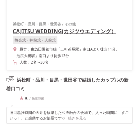
浜松町・品川・目黒・世田谷
/
その他
CAJITSU WEDDING(カジツウエディング）
教会式・神前式・人前式
最寄：
東急田園都市線「三軒茶屋駅」南口Aより徒歩11分、
「池尻大橋駅」南口より徒歩13分
人数：
2名
〜
30名
浜松町・品川・目黒・世田谷で結婚したカップルの
新
着口コミ
5
/ 先輩花嫁
旧目黒雅叙園の天井を移築した和洋融合の会場で、入った瞬間に「すご
いっ！」と感動するお部屋です🤍
続きを見る