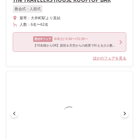
教会式・人前式
最寄：
大井町駅より直結
人数：
6名
〜
62名
8/8
(土)
9:30〜/12:30〜
受付中フェア
【10名様からOK】貸切＆天空からの絶景で叶える少人数ウェディング相談会／無料試食付き
ほかのフェアを見る