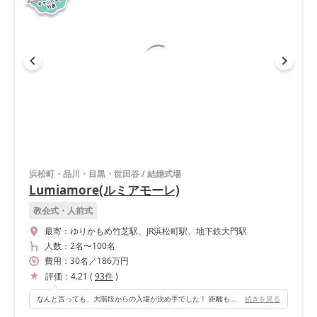
浜松町・品川・目黒・世田谷
/
結婚式場
Lumiamore(ルミアモーレ)
教会式・人前式
最寄：
ゆりかもめ竹芝駅、JR浜松町駅、地下鉄大門駅
人数：
2名
〜
100名
費用：
30
名
／
186
万円
評価：
4.21
(
93
件
)
なんと言っても、大階段からの入場が決め手でした！ 距離もそれなりにあるので、ゆっくり新郎新婦の姿を見れたのがよかったと、ゲストの印象にも1番残っているようです。 他にもチャペルには沢山の工夫があるのですが、天井の高いコンサートホールのような開放的な空間と、珍しいロイヤルブルーのバージンロードのチャペルはなかなかないので、当日も歩きながらワクワクが止まりませんでした♫
続きを見る