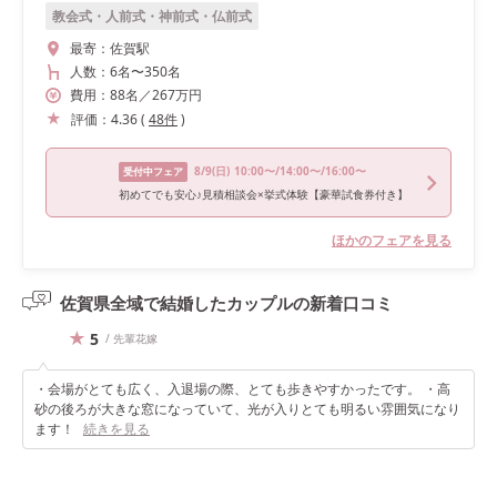
教会式・人前式・神前式・仏前式
最寄：
佐賀駅
人数：
6名
〜
350名
費用：
88
名
／
267
万円
評価：
4.36
(
48
件
)
8/9
(日)
10:00〜/14:00〜/16:00〜
受付中フェア
初めてでも安心♪見積相談会×挙式体験【豪華試食券付き】
ほかのフェアを見る
佐賀県全域で結婚したカップルの
新着口コミ
5
/ 先輩花嫁
・会場がとても広く、入退場の際、とても歩きやすかったです。 ・高
砂の後ろが大きな窓になっていて、光が入りとても明るい雰囲気になり
ます！
続きを見る