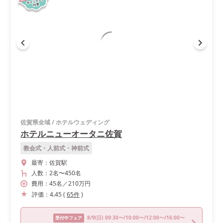
佐賀県全域
/
ホテルウェディング
ホテルニューオータニ佐賀
教会式・人前式・神前式
最寄：
佐賀駅
人数：
2名
〜
450名
費用：
45
名
／
210
万円
評価：
4.45
(
65
件
)
8/9
(日)
09:30〜/10:00〜/12:00〜/16:00〜
受付中フェア