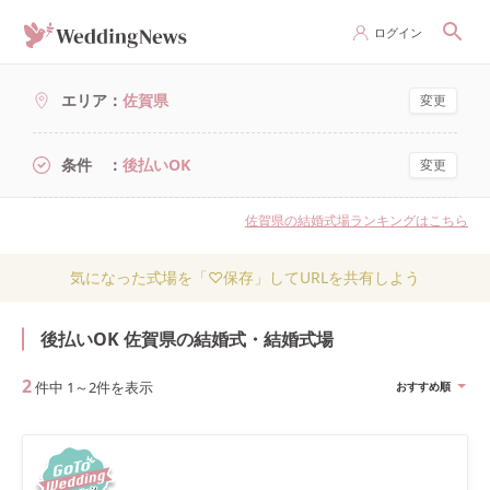
ログイン
エリア
佐賀県
変更
条件
後払いOK
変更
佐賀県の結婚式場ランキングはこちら
気になった式場を「♡保存」してURLを共有しよう
後払いOK 佐賀県の結婚式・結婚式場
2
件中
1
～
2
件を表示
おすすめ順