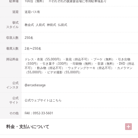
駐車場
100台（無料） ※それぞれの披露宴会場に専用駐車場あり
送迎
送迎バス有
挙式
教会式
人前式
神前式
仏前式
スタイル
収容人数
250
名
着席人数
2名
〜
250名
持込料金
ドレス・衣装（55,000円）・装花（持込不可）・ブーケ（無料）・引き出物
（550円）・引き菓子（330円）・印刷物（無料）・音源（無料）・DVD（持込
不可）・飲み物（持込不可）・ウェディングケーキ（持込不可）・カメラマン
（55,000円）・ビデオ撮影（55,000円）
公式
@
arcadiasaga
インスタ
公式
公式ウェブサイトはこちら
サイト
その他
FAX：0952-33-5601
料金・支払いについて