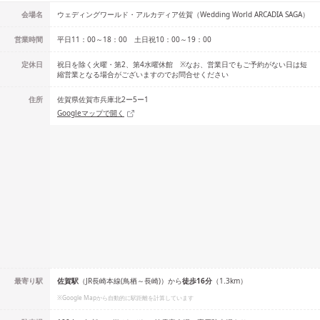
会場名
ウェディングワールド・アルカディア佐賀（Wedding World ARCADIA SAGA）
営業時間
平日11：00～18：00 土日祝10：00～19：00
定休日
祝日を除く火曜・第2、第4水曜休館 ※なお、営業日でもご予約がない日は短
縮営業となる場合がございますのでお問合せください
住所
佐賀県佐賀市兵庫北2ー5ー1
Googleマップで開く
最寄り駅
佐賀
駅
（
JR長崎本線(鳥栖～長崎)
）
から
徒歩
16
分
（
1.3
km）
※Google Mapから自動的に駅距離を計算しています