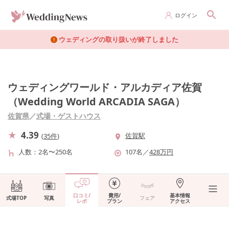
ログイン
ウェディングの取り扱いが終了しました
ウェディングワールド・アルカディア佐賀
（Wedding World ARCADIA SAGA）
佐賀県
／
式場・ゲストハウス
4.39
佐賀駅
(
35件
)
人数
2名〜250名
107
名
／
428
万円
口コミ/
費用/
基本情報
式場TOP
写真
フェア
レポ
プラン
アクセス