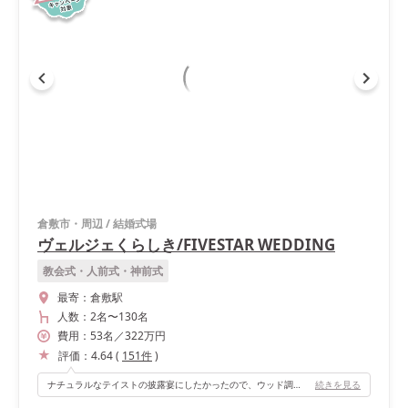
倉敷市・周辺
/
結婚式場
ヴェルジェくらしき/FIVESTAR WEDDING
教会式・人前式・神前式
最寄：
倉敷駅
人数：
2名
〜
130名
費用：
53
名
／
322
万円
評価：
4.64
(
151
件
)
ナチュラルなテイストの披露宴にしたかったので、ウッド調の会場が私のイメージにピッタリでした！
続きを見る