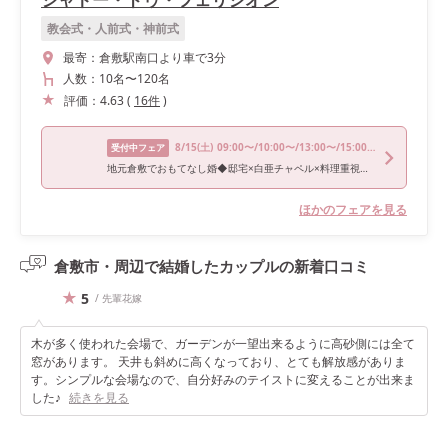
教会式・人前式・神前式
最寄：
倉敷駅南口より車で3分
人数：
10名
〜
120名
評価：
4.63
(
16
件
)
8/15
(土)
09:00〜/10:00〜/13:00〜/15:00〜/17:00〜
受付中フェア
地元倉敷でおもてなし婚◆邸宅×白亜チャペル×料理重視派必見フェア
ほかのフェアを見る
倉敷市・周辺で結婚したカップルの
新着口コミ
5
/ 先輩花嫁
木が多く使われた会場で、ガーデンが一望出来るように高砂側には全て
窓があります。 天井も斜めに高くなっており、とても解放感がありま
す。シンプルな会場なので、自分好みのテイストに変えることが出来ま
した♪
続きを見る