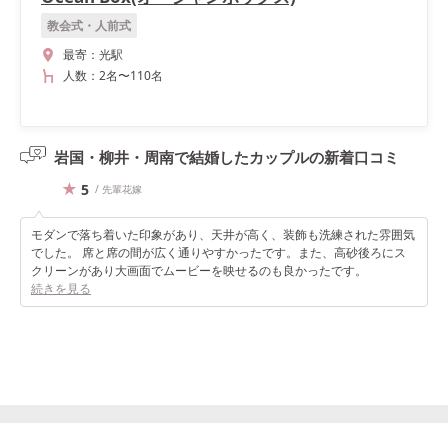
教会式・人前式
最寄：
光駅
人数：
2名
〜
110名
岩国・柳井・周南で結婚したカップルの
新着口コミ
5
/ 先輩花嫁
モダンで落ち着いた印象があり、天井が高く、装飾も洗練された雰囲気
でした。 席と席の間が広く通りやすかったです。また、高砂後ろにス
クリーンがあり大画面でムービーを映せるのも良かったです。
続きを見る