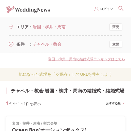
ログイン
エリア
岩国・柳井・周南
変更
条件
チャペル・教会
変更
岩国・柳井・周南の結婚式場ランキングはこちら
気になった式場を「♡保存」してURLを共有しよう
チャペル・教会 岩国・柳井・周南の結婚式・結婚式場
1
件中
1
～
1
件を表示
おすすめ順
岩国・柳井・周南
/
挙式会場
Ocean Box(オーシャンボックス)