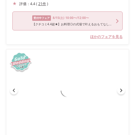
評価：
4.4
(
21
件
)
8/15
(土)
10:00〜/12:00〜
受付中フェア
【クチコミ4.4超★】お料理◎の式場で叶えるおもてなしW相談会
ほかのフェアを見る