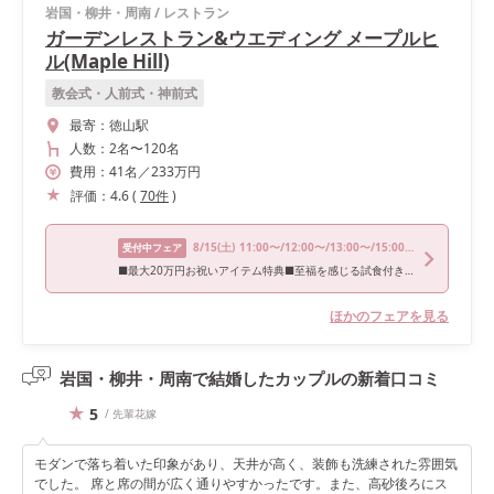
岩国・柳井・周南
/
レストラン
ガーデンレストラン&ウエディング メープルヒ
ル(Maple Hill)
教会式・人前式・神前式
最寄：
徳山駅
人数：
2名
〜
120名
費用：
41
名
／
233
万円
評価：
4.6
(
70
件
)
8/15
(土)
11:00〜/12:00〜/13:00〜/15:00〜/17:00〜
受付中フェア
■最大20万円お祝いアイテム特典■至福を感じる試食付きフェア
ほかのフェアを見る
岩国・柳井・周南で結婚したカップルの
新着口コミ
5
/ 先輩花嫁
モダンで落ち着いた印象があり、天井が高く、装飾も洗練された雰囲気
でした。 席と席の間が広く通りやすかったです。また、高砂後ろにス