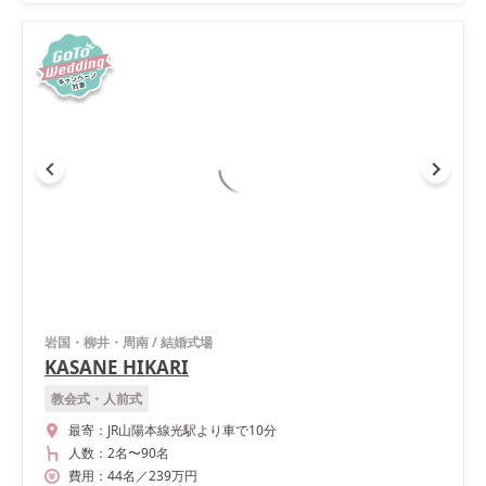
岩国・柳井・周南
/
結婚式場
KASANE HIKARI
教会式・人前式
最寄：
JR山陽本線光駅より車で10分
人数：
2名
〜
90名
費用：
44
名
／
239
万円