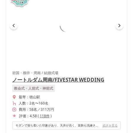
岩国・柳井・周南
/
結婚式場
ノートルダム周南/FIVESTAR WEDDING
教会式・人前式・神前式
最寄：
徳山駅
人数：
2名
〜
160名
費用：
58
名
／
311
万円
評価：
4.58
(
118
件
)
モダンで落ち着いた印象があり、天井が高く、装飾も洗練された雰囲気でした。 席と席の間が広く通りやすかったです。また、高砂後ろにスクリーンがあり大画面でムービーを映せるのも良かったです。
続きを見る