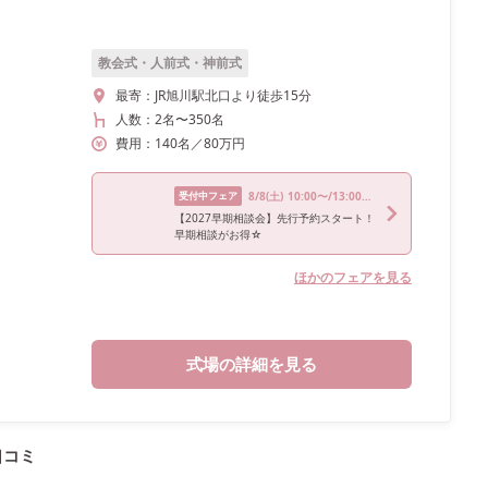
教会式・人前式・神前式
最寄：
JR旭川駅北口より徒歩15分
人数：
2名
〜
350名
費用：
140
名
／
80
万円
受付中フェア
8/8
(土)
10:00〜/13:00〜/16:00〜
【2027早期相談会】先行予約スタート！
早期相談がお得☆
ほかのフェアを見る
式場の詳細を見る
口コミ