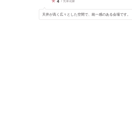
4
/ 先輩花嫁
天井が高く広々とした空間で、統一感のある会場です。