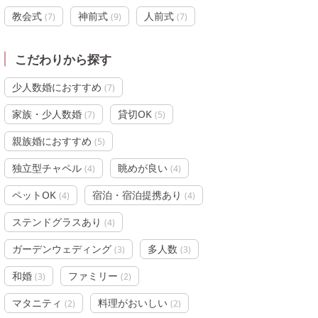
教会式
神前式
人前式
(
7
)
(
9
)
(
7
)
こだわりから探す
少人数婚におすすめ
(
7
)
家族・少人数婚
貸切OK
(
7
)
(
5
)
親族婚におすすめ
(
5
)
独立型チャペル
眺めが良い
(
4
)
(
4
)
ペットOK
宿泊・宿泊提携あり
(
4
)
(
4
)
ステンドグラスあり
(
4
)
ガーデンウェディング
多人数
(
3
)
(
3
)
和婚
ファミリー
(
3
)
(
2
)
マタニティ
料理がおいしい
(
2
)
(
2
)