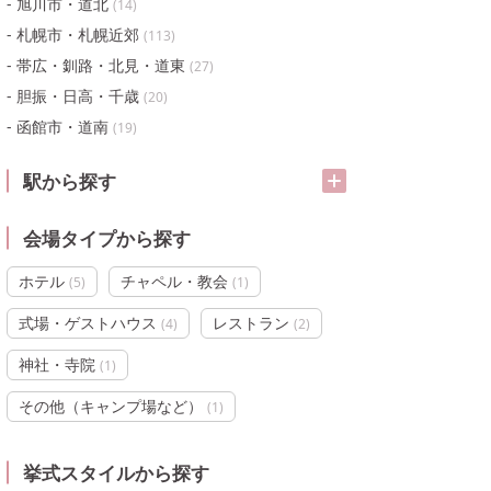
旭川市・道北
(
14
)
札幌市・札幌近郊
(
113
)
帯広・釧路・北見・道東
(
27
)
胆振・日高・千歳
(
20
)
函館市・道南
(
19
)
駅から探す
会場タイプから探す
ホテル
チャペル・教会
(
5
)
(
1
)
式場・ゲストハウス
レストラン
(
4
)
(
2
)
神社・寺院
(
1
)
その他（キャンプ場など）
(
1
)
挙式スタイルから探す