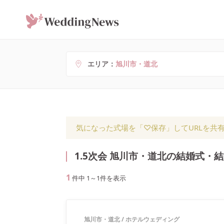
エリア
旭川市・道北
気になった式場を「♡保存」してURLを共
1.5次会 旭川市・道北の結婚式・
1
件中
1
～
1
件を表示
旭川市・道北
/
ホテルウェディング