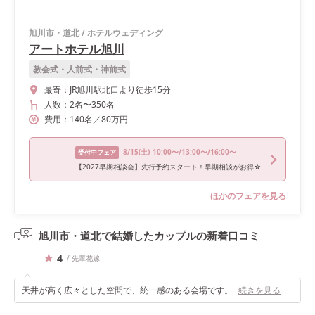
旭川市・道北
/
ホテルウェディング
アートホテル旭川
教会式・人前式・神前式
最寄：
JR旭川駅北口より徒歩15分
人数：
2名
〜
350名
費用：
140
名
／
80
万円
8/15
(土)
10:00〜/13:00〜/16:00〜
受付中フェア
【2027早期相談会】先行予約スタート！早期相談がお得☆
ほかのフェアを見る
旭川市・道北で結婚したカップルの
新着口コミ
4
/ 先輩花嫁
天井が高く広々とした空間で、統一感のある会場です。
続きを見る