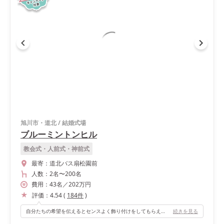
旭川市・道北
/
結婚式場
ブルーミントンヒル
教会式・人前式・神前式
最寄：
道北バス扇松園前
人数：
2名
〜
200名
費用：
43
名
／
202
万円
評価：
4.54
(
184
件
)
自分たちの希望を伝えるとセンスよく飾り付けをしてもらえて良かったです。
続きを見る