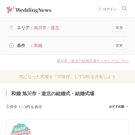
ログイン
エリア
旭川市・道北
変更
条件
和婚
変更
旭川市・道北の結婚式場ランキングはこちら
気になった式場を「♡保存」してURLを共有しよう
和婚 旭川市・道北の結婚式・結婚式場
3
件中
1
～
3
件を表示
おすすめ順