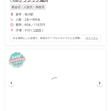
教会式・人前式・神前式
最寄：
旭川駅
人数：
2名
〜
400名
費用：
60
名
／
114
万円
評価：
4.52
(
136
件
)
白を基調とした会場で、装花やテーブルクロスでどんな雰囲気にもできます。式場決定時には何色のドレスを着るのか決められていなかったのですが、早めに式場を押さえていてもテーマやカラーコンセプトを自由自在に決められました。 また、バルコニーからの入場ができることも重要ポイントで、バーカウンターも併設されており、お酒好きの私たちにぴったりでした！ 対応人数より少なめでしたが、寂しい感じはせず、広くスペースを使えたのでその点も含めて私たちにちょうど良い会場でした。
続きを見る