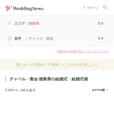
ログイン
エリア
徳島県
変更
条件
チャペル・教会
変更
徳島県の結婚式場ランキングはこちら
気になった式場を「♡保存」してURLを共有しよう
チャペル・教会 徳島県の結婚式・結婚式場
0
件中
0
～
0
件を表示
おすすめ順