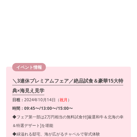
イベント情報
＼3連休プレミアムフェア／絶品試食＆豪華15大特
典×海見え見学
日程：
2024年10月14日（
祝月
）
時間：09:45〜/13:00〜/15:00〜
◆フェア第一部は2万円相当の無料試食付[厳選和牛＆北海の幸
＆特選デザート]を堪能
◆緑溢れる邸宅、海が広がるチャペルで挙式体験