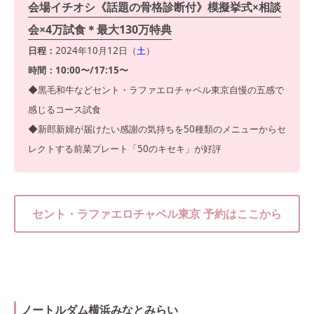
会場イチオシ《話題の骨格診断付》模擬挙式×相談
会×4万試食＊最大130万特典
日程：
2024年10月12日（
土
）
時間：10:00〜/17:15〜
◆黒毛和牛などセント・ラファエロチャペル東京自慢の五感で
感じるコース試食
◆新郎新婦が届けたい感謝の気持ちを50種類のメニューからセ
レクトする前菜プレート「50のキセキ」が好評
セント・ラファエロチャペル東京 予約はここから
ノートルダム横浜みなとみらい