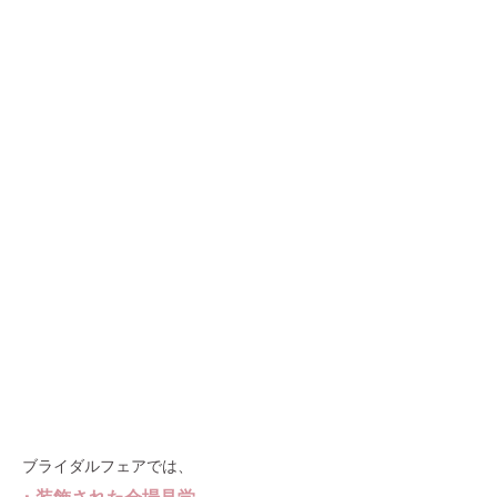
ブライダルフェアでは、
･ 装飾された会場見学