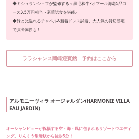
◆ミシュランシェフが監修する＜黒毛和牛×オマール海老5品コ
ース3.5万円相当＞豪華試食を堪能♪
◆緑と光溢れるチャペル&新着ドレス試着、大人気の貸切邸宅
で演出体験も！
ララシャンス岡崎迎賓館 予約はここから
アルモニーヴィラ オージャルダン(HARMONIE VILLA
EAU JARDIN)
オーシャンビューが祝福する空・海・風に包まれるリゾートウエディ
ング。りんくう常滑駅から徒歩5分！