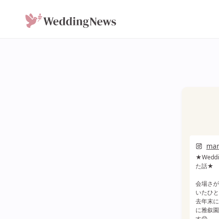
mar
★Wed
た話★
会場さが
いたひとつ
去年末に
に雅叙園
す😊