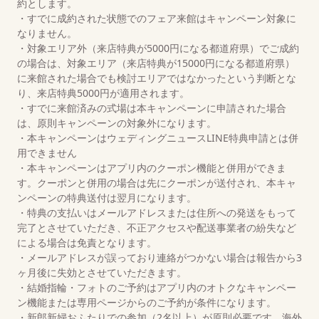
約とします。
・すでに成約された状態でのフェア来館はキャンペーン対象に
なりません。
・対象エリア外（来店特典が5000円になる都道府県）でご成約
の場合は、対象エリア（来店特典が15000円になる都道府県）
に来館された場合でも検討エリアではなかったという判断とな
り、来店特典5000円が適用されます。
・すでに来館済みの式場は本キャンペーンに申請された場合
は、原則キャンペーンの対象外になります。
・本キャンペーンはウェディングニュースLINE特典申請とは併
用できません
・本キャンペーンはアプリ内のクーポン機能と併用ができま
す。クーポンと併用の場合は先にクーポンが送付され、本キャ
ンペーンの特典送付は翌月になります。
・特典の支払いはメールアドレスまたは住所への発送をもって
完了とさせていただき、不正アクセスや配送事業者の紛失など
による場合は免責となります。
・メールアドレスが誤っており連絡がつかない場合は報告から3
ヶ月後に失効とさせていただきます。
・結婚指輪・フォトのご予約はアプリ内のオトクなキャンペー
ン機能または専用ページからのご予約が条件になります。
・新郎新婦おふたりでの参加（2名以上）が原則必要です。海外