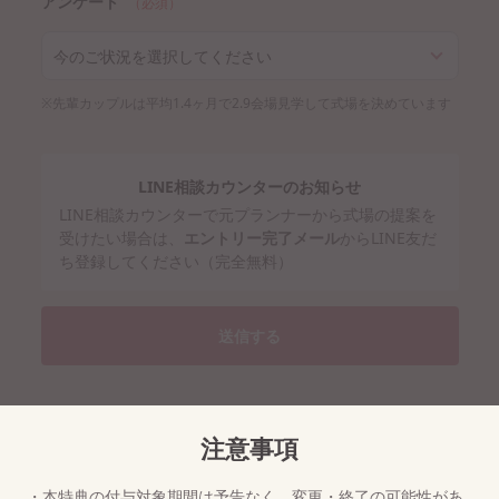
アンケート
（必須）
今のご状況を選択してください
※先輩カップルは平均1.4ヶ月で2.9会場見学して式場を決めています
LINE相談カウンターのお知らせ
LINE相談カウンターで元プランナーから式場の提案を
受けたい場合は、
エントリー完了メール
からLINE友だ
ち登録してください（完全無料）
送信する
注意事項
・本特典の付与対象期間は予告なく、変更・終了の可能性があ