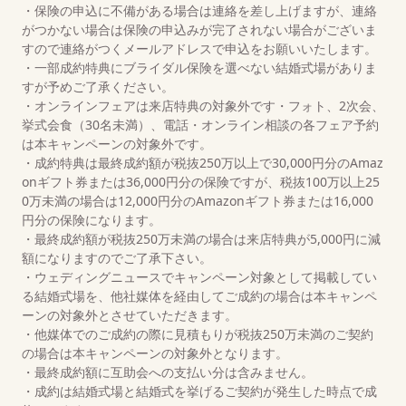
・保険の申込に不備がある場合は連絡を差し上げますが、連絡
がつかない場合は保険の申込みが完了されない場合がございま
すので連絡がつくメールアドレスで申込をお願いいたします。
・一部成約特典にブライダル保険を選べない結婚式場がありま
すが予めご了承ください。
・オンラインフェアは来店特典の対象外です・フォト、2次会、
挙式会食（30名未満）、電話・オンライン相談の各フェア予約
は本キャンペーンの対象外です。
・成約特典は最終成約額が税抜250万以上で30,000円分のAmaz
onギフト券または36,000円分の保険ですが、税抜100万以上25
0万未満の場合は12,000円分のAmazonギフト券または16,000
円分の保険になります。
・最終成約額が税抜250万未満の場合は来店特典が5,000円に減
額になりますのでご了承下さい。
・ウェディングニュースでキャンペーン対象として掲載してい
る結婚式場を、他社媒体を経由してご成約の場合は本キャンペ
ーンの対象外とさせていただきます。
・他媒体でのご成約の際に見積もりが税抜250万未満のご契約
の場合は本キャンペーンの対象外となります。
・最終成約額に互助会への支払い分は含みません。
・成約は結婚式場と結婚式を挙げるご契約が発生した時点で成