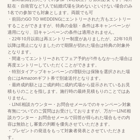
駐在・自衛官など1人で結婚式場を決めないといけない場合のみ
1名での参加でも対象とします。両親でも可
・前回のGO TO WEDDINGにエントリーされた方もエントリー
することができますが、特典の金額・条件は本キャンペーンが
適用になり、旧キャンペーンの条件は適用されません。
・22年10月以前は再エントリー制度がありましたが、22年10月
以降は廃止になりましたので期限が切れた場合は特典の対象外
となります。
・間違ってエントリーされてフェア予約が1件もなかった場合は
再度エントリーしていただくことができます。
・特別タイアップキャンペーンの増額分は保険を選択された場
合にはAmazonギフト券で別途送付となります。
・最終成約額とはご成約時に成約式場から提示されているお見
積もりのことを指します。施行時の最終見積もりのことではあ
りません。
・LINE相談カウンター・お問合せメールでのキャンペーン対象
有無についてのご質問はお受けしておりますが、万が一LINE相
談カウンター・お問合せメールで回答が得られた場合もその内
容は無効とし審査の判断を優先させていただきます。
・プレゼントの発送をもって対象者発表とさせていただきま
す。