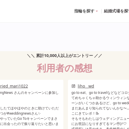
指輪を探す
結婚式場を探
＼＼ 累計
10,000
人以上がエントリー ／／
利用者の感想
ried_mari1022
liho__wd
dingNews さんのキャンペーンに参加し
go to eat、go to travelなどな
てめちゃくちゃ助かるウィンウィン
ーンがいくつかあるけど、go to wed
したてほやほやのときに助けていただ
まだあんまり知られてないんかな〜...
が#weddingnewsさん✨
こにきてレポ！📝
やっていたGo Toキャンペーンでまさ
そもそもわたしはウェディングニュ
に出会ったので振り返りたいと思いま
にお世話になりすぎてるマン🥹🕊🤍
式場探しは見やすさ、条件検索のし