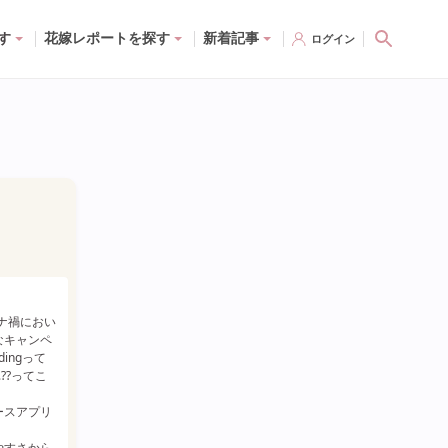
す
花嫁レポートを探す
新着記事
ログイン
cherry.23m
preh
どコロナ禍におい
日曜日から本格的に結婚式の打ち合わせと、ず
ちょっと
なキャンペ
ーっと楽しみにしてたドレス決めが始まります
日を1週
dingって
🤍🏹
いきなり
??ってこ
ウエディングニュースアプリのGoToウェディ
は2人とも
ング経由で今の式場に決めたんだけど、エント
ースアプリ
リーしてブライダルフェアで撮った写真とかフ
人数変更
ェアの感想とか送るだけでアマギフ貰えるの、
やすさから
簡単で良かったな〜💐✨
何より2