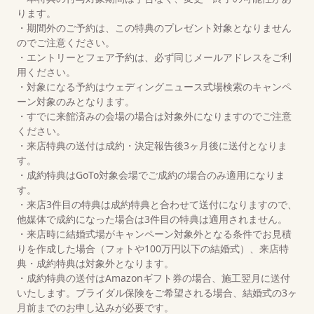
ります。
・期間外のご予約は、この特典のプレゼント対象となりません
のでご注意ください。
・エントリーとフェア予約は、必ず同じメールアドレスをご利
用ください。
・対象になる予約はウェディングニュース式場検索のキャンペ
ーン対象のみとなります。
・すでに来館済みの会場の場合は対象外になりますのでご注意
ください。
・来店特典の送付は成約・決定報告後3ヶ月後に送付となりま
す。
・成約特典はGoTo対象会場でご成約の場合のみ適用になりま
す。
・来店3件目の特典は成約特典と合わせて送付になりますので、
他媒体で成約になった場合は3件目の特典は適用されません。
・来店時に結婚式場がキャンペーン対象外となる条件でお見積
りを作成した場合（フォトや100万円以下の結婚式）、来店特
典・成約特典は対象外となります。
・成約特典の送付はAmazonギフト券の場合、施工翌月に送付
いたします。ブライダル保険をご希望される場合、結婚式の3ヶ
月前までのお申し込みが必要です。