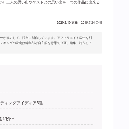
か♩二人の思い出やゲストとの思い出を一つの作品に出来る
2020.3.10 更新
2019.7.24 公開
ーが協力して、独自に制作しています。アフィリエイト広告を利
ンキングの決定は編集部が自主的な意思で企画、編集、制作して
ディングアイディア5選
を紹介＊