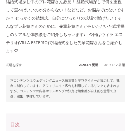
結婚式場探し中のプレ花嫁さん必見！ 結婚式場探しで何を重視
して選べばいいのか分からない！などなど、お悩みではないです
か？ せっかくの結婚式、自分にぴったりの式場で挙げたい！そ
んなプレ花嫁さんのために、先輩花嫁さんからいただいた式場探
しのリアルな体験談をご紹介しちゃいます♩ 今回はヴィラ エス
テリオ(VILLA ESTERIO)で結婚式をした先輩花嫁さんをご紹介し
ます♡
式場を探す
2020.4.1 更新
2019.7.12 公開
本コンテンツはウェディングニュース編集部と卒花ライターが協力して、独
自に制作しています。アフィリエイト広告を利用しているリンクも含まれま
すが、コンテンツの内容やランキングの決定は編集部が自主的な意思で企
画、編集、制作しています。
目次