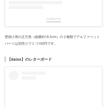
kakihome
壁掛け用の正方形（縦横約18.5cm）の２種類でアルファベット
パーツは別売りで１つ100円です。
【d
aiso】のレターボード