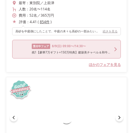
最寄：
東別院／上前津
人数：
20名
〜
114名
費用：
52
名
／
365
万円
評価：
4.41
(
854
件
)
高砂を中庭側にしたことで、中庭の木々も高砂の一部みたいになって、まるで自然の中にいるような写真も撮れました。
続きを見る
8/9
(日)
09:00〜/14:30〜
受付中フェア
残1【豪華7万ギフト×150万特典】建築美チャペル＆和牛試食
ほかのフェアを見る