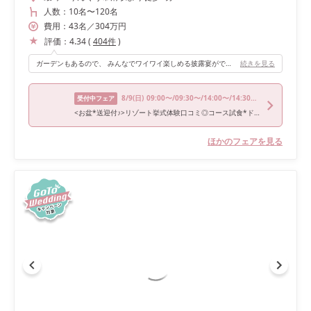
人数：
10名
〜
120名
費用：
43
名
／
304
万円
評価：
4.34
(
404
件
)
ガーデンもあるので、 みんなでワイワイ楽しめる披露宴ができます。
続きを見る
8/9
(日)
09:00〜/09:30〜/14:00〜/14:30〜/18:00〜
受付中フェア
<お盆*送迎付♪>リゾート挙式体験口コミ◎コース試食*ドレス試着
ほかのフェアを見る