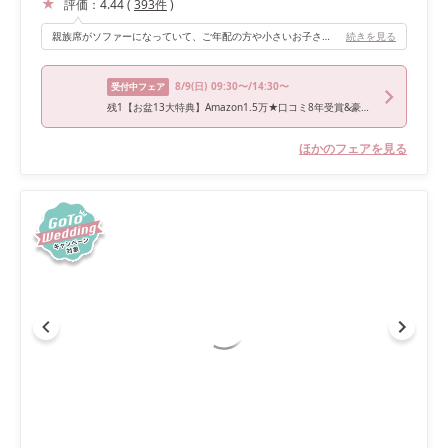
評価：
4.44
(
393
件
)
親族席がソファーになっていて、ご年配の方や小さいお子さんも過ごしやすい席だと思います。新郎新婦からも親族の顔がよく見えて良かったです。
続きを見る
8/9
(日)
09:30〜/14:30〜
受付中フェア
残1【お盆13大特典】Amazon1.5万★口コミ8年受賞&豪華コース試食
ほかのフェアを見る