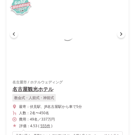
名古屋市
/
ホテルウェディング
名古屋観光ホテル
教会式・人前式・神前式
最寄：
伏見駅、JR名古屋駅から車で5分
人数：
2名
〜
450名
費用：
49
名
／
337
万円
評価：
4.53
(
555
件
)