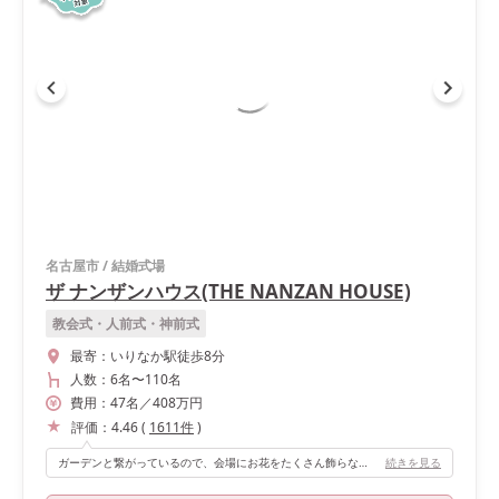
名古屋市
/
結婚式場
ザ ナンザンハウス(THE NANZAN HOUSE)
教会式・人前式・神前式
最寄：
いりなか駅徒歩8分
人数：
6名
〜
110名
費用：
47
名
／
408
万円
評価：
4.46
(
1611
件
)
ガーデンと繋がっているので、会場にお花をたくさん飾らなくても、ナチュラルでかわいいパーティーにすることができます！ 会場自体はクラシカルな感じなので、大人な雰囲気を出すこともできます！
続きを見る