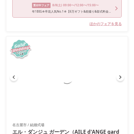
8/8
(土)
09:00〜/12:00〜/15:00〜
受付中フェア
年1BIG☆卒花人気No.1☆【6万ギフト&前撮り&挙式料金最大全額×ドレス2着分無料など最大150万円特典付き】《充実フェア》イセエビ×近江牛3万ミシュラン試食＆安心見積もり相談＆模擬挙式＆憧れドレス◎
ほかのフェアを見る
名古屋市
/
結婚式場
エル・ダンジュ ガーデン（AILE d'ANGE gard