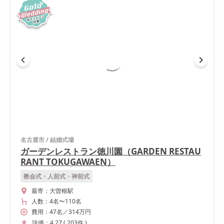
名古屋市
/
結婚式場
ガーデンレストラン徳川園（GARDEN RESTAU
RANT TOKUGAWAEN）
教会式・人前式・神前式
最寄：
大曽根駅
人数：
4名
〜
110名
費用：
47
名
／
314
万円
評価：
4.27
(
203
件
)