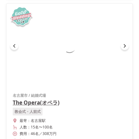
名古屋市
/
結婚式場
The Opera(オペラ)
教会式・人前式
最寄：
名古屋駅
人数：
15名
〜
100名
費用：
46
名
／
308
万円