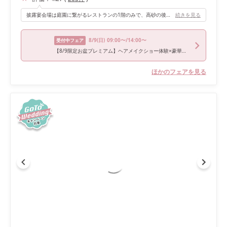
披露宴会場は庭園に繋がるレストランの1階のみで、高砂の後ろにも庭園の景色が広がりとても素敵でした。(高砂の位置は他のアングルにも変えれます。) 新郎新婦入場の時、後方の大きな扉から入場すると見せかけて前方の庭園側から入場するというサプライズは、ゲストの驚いた顔を見ることができてオススメです(笑)
続きを見る
8/9
(日)
09:00〜/14:00〜
受付中フェア
【8/9限定お盆プレミアム】ヘアメイクショー体験×豪華試食付
ほかのフェアを見る