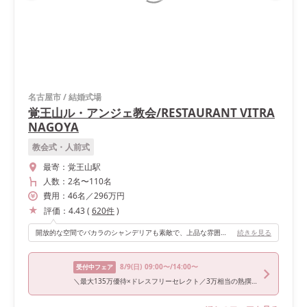
名古屋市
/
結婚式場
覚王山ル・アンジェ教会/RESTAURANT VITRA
NAGOYA
教会式・人前式
最寄：
覚王山駅
人数：
2名
〜
110名
費用：
46
名
／
296
万円
評価：
4.43
(
620
件
)
開放的な空間でバカラのシャンデリアも素敵で、上品な雰囲気でした。
続きを見る
8/9
(日)
09:00〜/14:00〜
受付中フェア
＼最大135万優待×ドレスフリーセレクト／3万相当の熟撰和牛＆オマール海老試食×教会口コミ1位の独立型チャペル