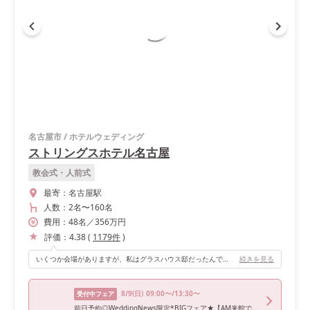
名古屋市
/
ホテルウェディング
ストリングスホテル名古屋
教会式・人前式
最寄：
名古屋駅
人数：
2名
〜
160名
費用：
48
名
／
356
万円
評価：
4.38
(
1179
件
)
いくつか会場がありますが、私はグラスハウス邸だったんですが明るいので写真が撮っても綺麗です。そして、会場装飾をしなくても最初から目立つ会場なので、お花代や装飾代を少し浮かせれるかも。
続きを見る
8/9
(日)
09:00〜/13:30〜
受付中フェア
前日予約◎WeddingNews限定*BIGフェア★【AM来館でドレス2着＆2泊3日宿泊＆1万円ペア食事券プレゼント♪】＼最大120万円優待／憧れの大聖堂＆和牛×イセエビなど3万円相当コース試食《人気NO.1★上質のホテルW》