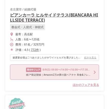
名古屋市
/
結婚式場
ビアンカーラ ヒルサイドテラス(BIANCARA HI
LLSIDE TERRACE)
教会式・人前式・神前式
最寄：
高岳駅
人数：
6名
〜
120名
費用：
61
名
／
329
万円
評価：
4.5
(
772
件
)
披露宴会場は二つありましたがホワイトヒルズを選びました。ゲストは80人ほどでしたが歩くスペースもあり丁度良い広さでした。ガーデンもついているのでガーデンビュッフェも可能です♡
続きを見る
8/9
(日)
09:00〜/14:00〜/16:00〜/17:30〜/18:00〜
受付中フェア
残1*限定開催｜Amazon2万or夢の国ペアチケ 和食&フレンチ食べ比べ
ほかのフェアを見る