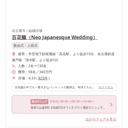
名古屋市
/
結婚式場
百花籠（Neo Japanesque Wedding）
教会式・人前式
最寄：
市営地下鉄桜通線「高岳駅」より徒歩10分、名古屋鉄道
瀬戸線「清水駅」より徒歩5分
人数：
2名
〜
130名
費用：
58
名
／
340
万円
評価：
4.33
(
823
件
)
百花籠の中でも一番大きなバンケットの鳳明は、和洋どちらにでも対応できるレトロな雰囲気です。 扉、階段からの登場はもちろん、ガーデンから入場することができ、再入場でガラス張りの扉にある幕が上がるときにはとても盛り上がりました。
続きを見る
8/9
(日)
08:45〜/09:30〜/14:00〜
受付中フェア
直前◎お盆BIG【全組5万ギフト】ゲスト満足◎ミシュラン美食体験
ほかのフェアを見る