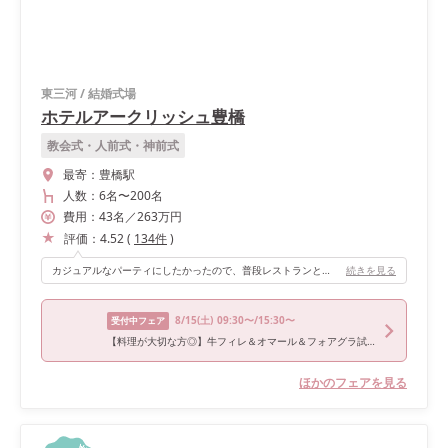
東三河
/
結婚式場
ホテルアークリッシュ豊橋
教会式・人前式・神前式
最寄：
豊橋駅
人数：
6名
〜
200名
費用：
43
名
／
263
万円
評価：
4.52
(
134
件
)
カジュアルなパーティにしたかったので、普段レストランとしても使われている会場に決めました。 天井が高かったり、普通の披露宴会場と比べるとこじんまりしていますが、それが逆にゲストとの距離を近くし、とてもアットホームに行うことができました。また、高砂の後ろが全面窓で開放感があったのと、披露宴後半はその窓を全て開けて会場から繋がっているガーデンで巨大パエリアを振舞ったり、ガーデンに飾り付けをして写真タイムを設けたので狭さなど感じることはありませんでした。
続きを見る
8/15
(土)
09:30〜/15:30〜
受付中フェア
【料理が大切な方◎】牛フィレ＆オマール＆フォアグラ試食付フェア
ほかのフェアを見る