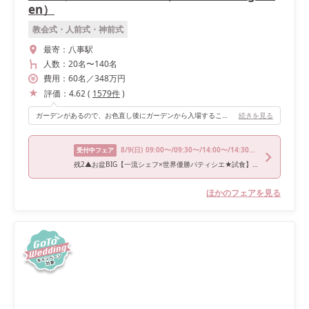
en）
教会式・人前式・神前式
最寄：
八事駅
人数：
20名
〜
140名
費用：
60
名
／
348
万円
評価：
4.62
(
1579
件
)
ガーデンがあるので、お色直し後にガーデンから入場することができたり、時期によってはガーデンでビュッフェなどもできることです！
続きを見る
8/9
(日)
09:00〜/09:30〜/14:00〜/14:30〜/18:00〜
受付中フェア
残2▲お盆BIG【一流シェフ×世界優勝パティシエ★試食】12大特典
ほかのフェアを見る