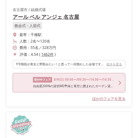
名古屋市
/
結婚式場
アール ベル アンジェ 名古屋
教会式・人前式
最寄：
千種駅
人数：
2名
〜
120名
費用：
55
名
／
328
万円
評価：
4.54
(
1462
件
)
Y字階段が美女と野獣みたい！と思って一目惚れした会場です。 新郎新婦の入場はもちろん、ビッグスプーンを持った友人が階段の上に登場して注目を集める、という演出にも活躍しました。
続きを見る
8/9
(日)
09:00〜/09:30〜/14:00〜/14:30〜/19:00〜
受付中フェア
自由度200%の貸切WD💐緑と青空に囲まれたガーデン貸切体験フェア☀️
ほかのフェアを見る