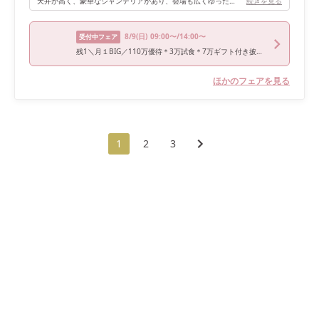
天井が高く、豪華なシャンデリアがあり、会場も広くゆったりとしたお造りで、ラグジュアリーでゴージャスな披露宴を執り行うことが出来ました!!
続きを見る
8/9
(日)
09:00〜/14:00〜
受付中フェア
残1＼月１BIG／110万優待＊3万試食＊7万ギフト付き披露宴体験フェア
ほかのフェアを見る
1
2
3