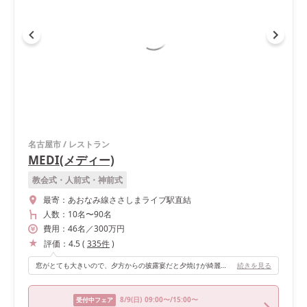
名古屋市
/
レストラン
MEDI(メディー)
教会式・人前式・神前式
最寄：
あおなみ線ささしまライブ駅直結
人数：
10名
〜
90名
費用：
46
名
／
300
万円
評価：
4.5
(
335
件
)
窓がとても大きいので、夕方からの披露宴だと夕焼けが綺麗に見えます。レストランなのでお料理にこだわっていて、ゲストにも好評でした！
続きを見る
8/9
(日)
09:00〜/15:00〜
受付中フェア