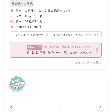
教会式・人前式
最寄：
栄駅徒歩2分／久屋大通駅徒歩1分
人数：
10名
〜
106名
費用：
44
名
／
358
万円
評価：
4.53
(
702
件
)
チャペルはウッド調のデザインで、教会式だけでなく、人前式や神前式も挙げることができます！ バージンロードも長めなので、トレーンが長いウェディングドレスを着用することも可能です。 外からの光が柔らかく差し込むため、温かみのある雰囲気です❤️
続きを見る
8/9
(日)
09:00〜/14:30〜/14:45〜/17:30〜
受付中フェア
残1【お盆100万特典*Amazon1.5万】全館リニューアル×飛騨牛オマール試食
ほかのフェアを見る