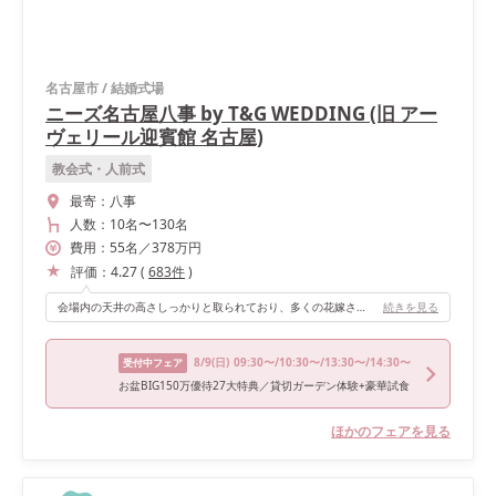
名古屋市
/
結婚式場
ニーズ名古屋八事 by T&G WEDDING (旧 アー
ヴェリール迎賓館 名古屋)
教会式・人前式
最寄：
八事
人数：
10名
〜
130名
費用：
55
名
／
378
万円
評価：
4.27
(
683
件
)
会場内の天井の高さしっかりと取られており、多くの花嫁さん憧れの大階段からの入場も出来ました。 また、披露宴会場とガーデンが繋がっており、開放的な視界に加えてお色直し入場も可能なためゲストも自分たちもとっても楽しめる造りになっています！ 午後式の場合は夕方ライトアップしたガーデンからの再入場をすることで、1回目の入場の雰囲気とはガラッと変わりゲストからの反応もとても良かったです♡
続きを見る
8/9
(日)
09:30〜/10:30〜/13:30〜/14:30〜
受付中フェア
お盆BIG150万優待27大特典／貸切ガーデン体験+豪華試食
ほかのフェアを見る