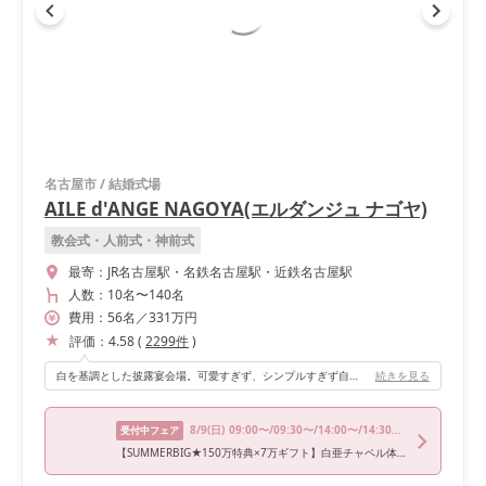
名古屋市
/
結婚式場
AILE d'ANGE NAGOYA(エルダンジュ ナゴヤ)
教会式・人前式・神前式
最寄：
JR名古屋駅・名鉄名古屋駅・近鉄名古屋駅
人数：
10名
〜
140名
費用：
56
名
／
331
万円
評価：
4.58
(
2299
件
)
白を基調とした披露宴会場。可愛すぎず、シンプルすぎず自分がしたい色に染められる会場です。大きすぎないので後方のゲストの方々のお顔もちゃんと見れました！
続きを見る
8/9
(日)
09:00〜/09:30〜/14:00〜/14:30〜/18:00〜
受付中フェア
【SUMMERBIG★150万特典×7万ギフト】白亜チャペル体験×試食