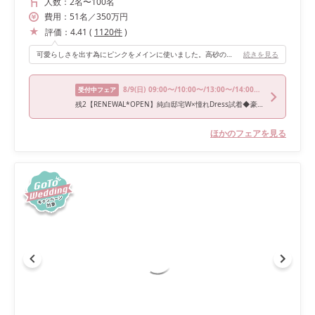
人数：
2名
〜
100名
費用：
51
名
／
350
万円
評価：
4.41
(
1120
件
)
可愛らしさを出す為にピンクをメインに使いました。高砂のテーブルもゲストテーブルと同じピンクのクロスをかけ、またチュールもつけました。お花もピンクと白の小花を使い可愛らしさを出しました。
続きを見る
8/9
(日)
09:00〜/10:00〜/13:00〜/14:00〜/15:00〜
受付中フェア
残2【RENEWAL*OPEN】純白邸宅W×憧れDress試着◆豪華特典×ALL体験
ほかのフェアを見る