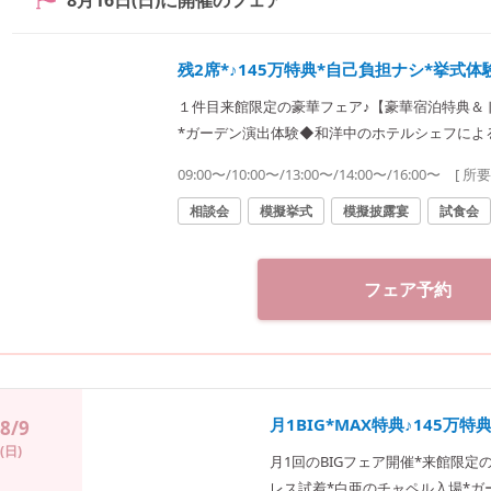
8月16日(日)
に開催のフェア
残2席*♪145万特典*自己負担ナシ*挙式体
１件目来館限定の豪華フェア♪【豪華宿泊特典＆
*ガーデン演出体験◆和洋中のホテルシェフによ
45万円特典をご案内♪
09:00〜/10:00〜/13:00〜/14:00〜/16:00〜
[ 所
相談会
模擬挙式
模擬披露宴
試食会
フェア予約
月1BIG*MAX特典♪145万
8/9
(日)
月1回のBIGフェア開催*来館限
レス試着*白亜のチャペル入場*