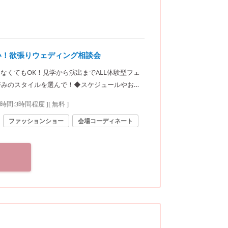
い！欲張りウェディング相談会
なくてもOK！見学から演出までALL体験型フェ
好みのスタイルを選んで！◆スケジュールやお見
要時間:
3時間程度
]
[ 無料 ]
ファッションショー
会場コーディネート