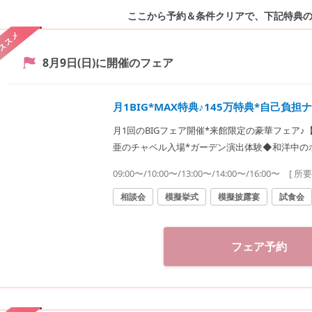
ここから予約＆条件クリアで、
下記特典
ススメ
8月9日(日)
に開催のフェア
月1BIG*MAX特典♪145万特典*自己負
月1回のBIGフェア開催*来館限定の豪華フェア
亜のチャペル入場*ガーデン演出体験◆和洋中の
費用満足度◎最大145万円特典をご案内♪
09:00〜/10:00〜/13:00〜/14:00〜/16:00〜
[ 所
相談会
模擬挙式
模擬披露宴
試食会
フェア予約