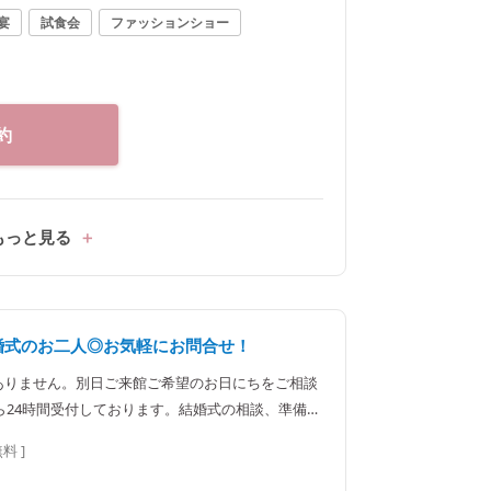
宴
試食会
ファッションショー
約
もっと見る
婚式のお二人◎お気軽にお問合せ！
ありません。別日ご来館ご希望のお日にちをご相談
ら24時間受付しております。結婚式の相談、準備、
ださいませ
無料 ]