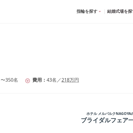
指輪を探す
結婚式場を探
名〜350名
費用
43
名
／
218
万円
ホテル メルパルクNAGOYA
ブライダルフェア