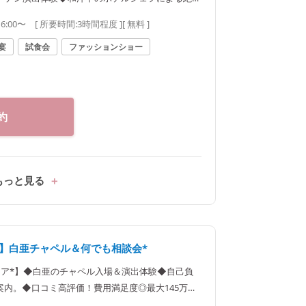
最大145万円特典をご案内♪
16:00〜
[ 所要時間:
3時間程度
]
[ 無料 ]
宴
試食会
ファッションショー
約
もっと見る
待】白亜チャペル＆何でも相談会*
ェア*】◆白亜のチャペル入場＆演出体験◆自己負
内。◆口コミ高評価！費用満足度◎最大145万円