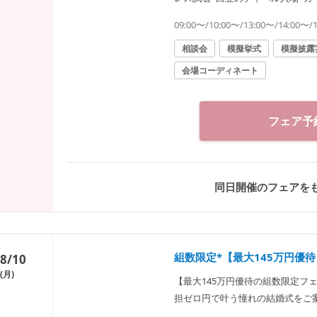
ランチビュッフェ付◆費用満足度◎
09:00〜/10:00〜/13:00〜/14:00〜/
相談会
模擬挙式
模擬披露
会場コーディネート
フェア予
同日開催のフェアを
組数限定*【最大145万円優
8/10
(月)
【最大145万円優待の組数限定フ
担ゼロ円で叶う憧れの結婚式をご案
特典をご案内♪