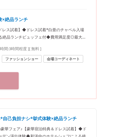
験×絶品ランチ
ドレス試着】◆ドレス試着*白亜のチャペル入場
る絶品ランチビュッフェ付◆費用満足度◎最大1
要時間:
3時間程度
]
[ 無料 ]
ファッションショー
会場コーディネート
特典*自己負担ナシ*挙式体験×絶品ランチ
定の豪華フェア♪【豪華宿泊特典＆ドレス試着】◆ド
ガーデン演出体験◆和洋中のホテルシェフによる絶品