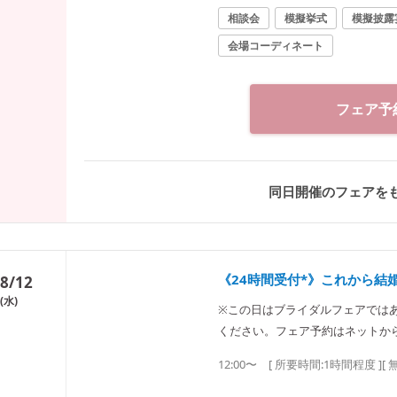
相談会
模擬挙式
模擬披露
会場コーディネート
フェア予
同日開催のフェアを
《24時間受付*》これから結
8/12
(水)
※この日はブライダルフェアでは
ください。フェア予約はネットか
料理、演出などお気軽にご相談く
12:00〜
[ 所要時間:
1時間程度
]
[ 