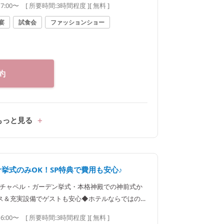
17:00〜
[ 所要時間:
3時間程度
]
[ 無料 ]
宴
試食会
ファッションショー
約
もっと見る
r挙式のみOK！SP特典で費用も安心♪
亜のチャペル・ガーデン挙式・本格神殿での神前式か
ス＆充実設備でゲストも安心◆ホテルならではの和
なしもバッチリ♪
16:00〜
[ 所要時間:
3時間程度
]
[ 無料 ]