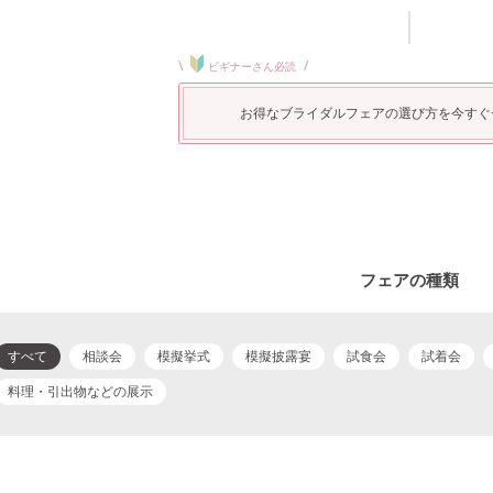
\
/
ビギナーさん必読
お得なブライダルフェアの選び方を今すぐ
フェアの種類
すべて
相談会
模擬挙式
模擬披露宴
試食会
試着会
料理・引出物などの展示