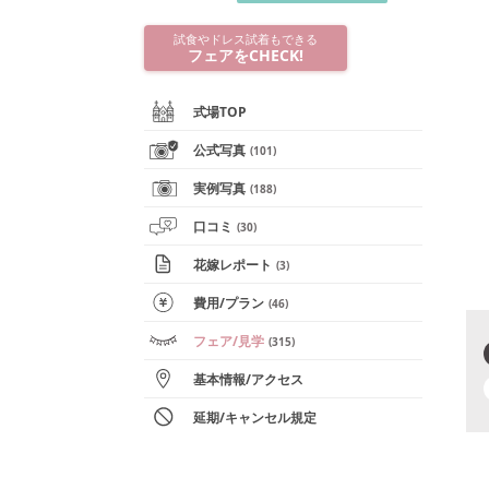
試食やドレス試着もできる
フェアをCHECK!
式場TOP
公式写真
(
101
)
実例写真
(
188
)
口コミ
(
30
)
花嫁レポート
(
3
)
費用/
プラン
(
46
)
フェア
/見学
(
315
)
基本情報
/
アクセス
延期/キャンセル規定