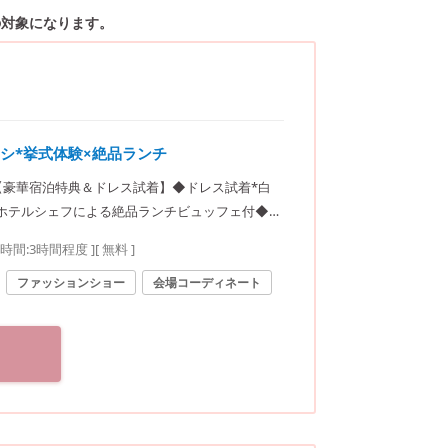
の対象になります。
担ナシ*挙式体験×絶品ランチ
♪【豪華宿泊特典＆ドレス試着】◆ドレス試着*白
ホテルシェフによる絶品ランチビュッフェ付◆
要時間:
3時間程度
]
[ 無料 ]
ファッションショー
会場コーディネート