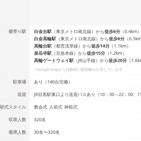
最寄り駅
白金台
駅
（
東京メトロ南北線
）
から
徒歩
6
分
（
0.4
km
白金高輪
駅
（
東京メトロ南北線
）
から
徒歩
6
分
（
0.5
k
高輪台
駅
（
都営浅草線
）
から
徒歩
14
分
（
1.1
km）
泉岳寺
駅
（
京急本線
）
から
徒歩
15
分
（
1.2
km）
高輪ゲートウェイ
駅
（
JR山手線
）
から
徒歩
20
分
（
1.6
※Google Mapから自動的に駅距離を計算しています
駐車場
あり（140台完備）
送迎
JR目黒駅東口より送迎バスあり（10：30～22：00、
挙式
スタイル
教会式
人前式
神前式
収容人数
320
名
着席人数
30名
〜
320名