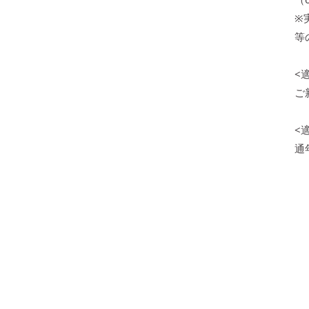
※
等
<
ご
<
通