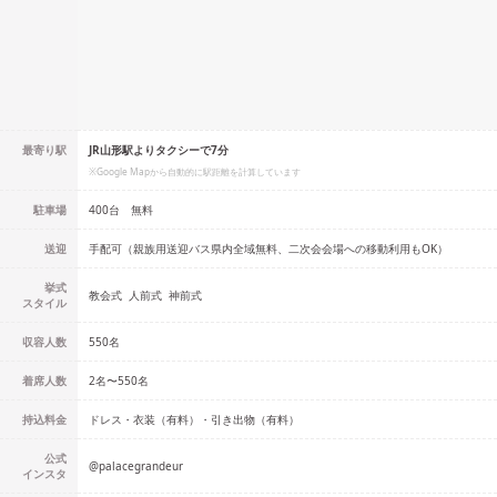
最寄り駅
JR山形駅よりタクシーで7分
※Google Mapから自動的に駅距離を計算しています
駐車場
400台 無料
送迎
手配可（親族用送迎バス県内全域無料、二次会会場への移動利用もOK）
挙式
教会式
人前式
神前式
スタイル
収容人数
550
名
着席人数
2名
〜
550名
持込料金
ドレス・衣装（有料）・引き出物（有料）
公式
@
palacegrandeur
インスタ