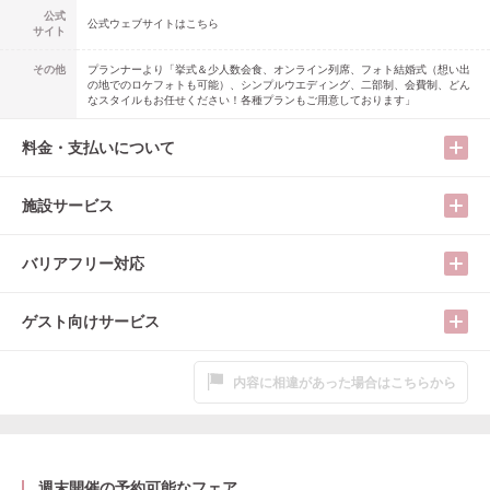
公式
公式ウェブサイトはこちら
サイト
その他
プランナーより「挙式＆少人数会食、オンライン列席、フォト結婚式（想い出
の地でのロケフォトも可能）、シンプルウエディング、二部制、会費制、どん
なスタイルもお任せください！各種プランもご用意しております」
料金・支払いについて
施設サービス
バリアフリー対応
ゲスト向けサービス
内容に相違があった場合はこちらから
週末開催の予約可能なフェア