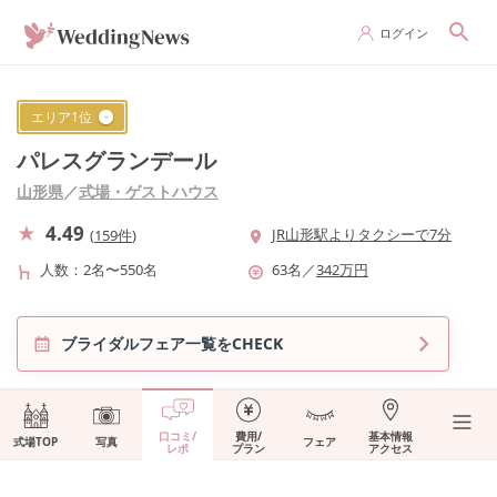
ログイン
エリア
1
位
パレスグランデール
山形県
／
式場・ゲストハウス
4.49
JR山形駅よりタクシーで7分
(
159件
)
人数
2名〜550名
63
名
／
342
万円
ブライダルフェア一覧をCHECK
口コミ/
費用/
基本情報
式場TOP
写真
フェア
レポ
プラン
アクセス